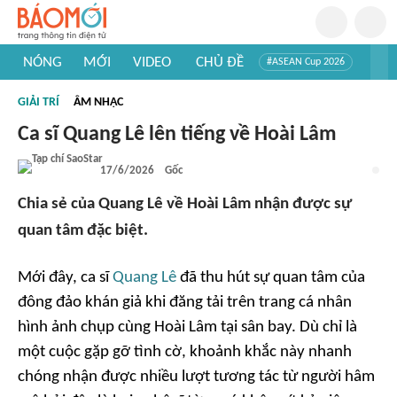
NÓNG
MỚI
VIDEO
CHỦ ĐỀ
#ASEAN Cup 2026
#Tuyển sinh đại học 2026
#Trí tuệ nhân tạo
#Mỹ - Iran
GIẢI TRÍ
ÂM NHẠC
#Khám phá Việt Nam
#Khám phá thế giới
Ca sĩ Quang Lê lên tiếng về Hoài Lâm
17/6/2026
Gốc
Chia sẻ của Quang Lê về Hoài Lâm nhận được sự
quan tâm đặc biệt.
Mới đây, ca sĩ
Quang Lê
đã thu hút sự quan tâm của
đông đảo khán giả khi đăng tải trên trang cá nhân
hình ảnh chụp cùng Hoài Lâm tại sân bay. Dù chỉ là
một cuộc gặp gỡ tình cờ, khoảnh khắc này nhanh
chóng nhận được nhiều lượt tương tác từ người hâm