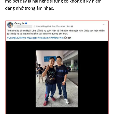
mộ bởi đây là hai nghệ sĩ từng có không ít kỷ niệm
đáng nhớ trong âm nhạc.