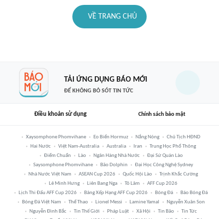
VỀ TRANG CHỦ
TẢI ỨNG DỤNG BÁO MỚI
ĐỂ KHÔNG BỎ SÓT TIN TỨC
Điều khoản sử dụng
Chính sách bảo mật
Xaysomphone Phomvihane
Eo Biển Hormuz
Nắng Nóng
Chủ Tịch HĐND
Hai Nước
Việt Nam-Australia
Australia
Iran
Trung Học Phổ Thông
Điểm Chuẩn
Lào
Ngân Hàng Nhà Nước
Đại Sứ Quán Lào
Saysomphone Phomvihane
Bão Dolphin
Đại Học Công Nghệ Sydney
Nhà Nước Việt Nam
ASEAN Cup 2026
Quốc Hội Lào
Trịnh Khắc Cường
Lê Minh Hưng
Liên Bang Nga
Tô Lâm
AFF Cup 2026
Lịch Thi Đấu AFF Cup 2026
Bảng Xếp Hạng AFF Cup 2026
Bóng Đá
Báo Bóng Đá
Bóng Đá Việt Nam
Thể Thao
Lionel Messi
Lamine Yamal
Nguyễn Xuân Son
Nguyễn Đình Bắc
Tin Thế Giới
Pháp Luật
Xã Hội
Tin Bão
Tin Tức