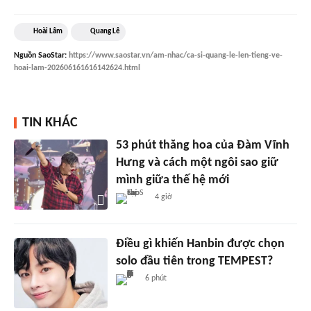
Hoài Lâm
Quang Lê
Nguồn
SaoStar
:
https://www.saostar.vn/am-nhac/ca-si-quang-le-len-tieng-ve-
hoai-lam-202606161616142624.html
TIN KHÁC
53 phút thăng hoa của Đàm Vĩnh
Hưng và cách một ngôi sao giữ
mình giữa thế hệ mới
4 giờ
Điều gì khiến Hanbin được chọn
solo đầu tiên trong TEMPEST?
6 phút