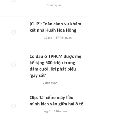
1
liên quan
[CLIP]: Toàn cảnh vụ khám
xét nhà Huấn Hoa Hồng
11 giờ
37
liên quan
Cô dâu ở TPHCM được mẹ
kế tặng 500 triệu trong
đám cưới, lời phát biểu
'gây sốt'
2
liên quan
Clip: Tài xế xe máy liều
mình lách vào giữa hai ô tô
6 giờ
1
liên quan