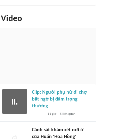
Video
Clip: Người phụ nữ đi chợ
bất ngờ bị đâm trọng
thương
11 giờ
5
liên quan
Cảnh sát khám xét nơi ở
của Huấn 'Hoa Hồng'