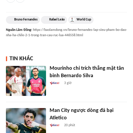
Bruno Fernandes
Rafael Leão
World Cup
Nguồn
Lâm Đồng
:
https://baolamdong.vn/bruno-fernandes-lap-sieu-pham-bo-dao-
nha-ha-chile-2-1-trong-tran-cau-ruc-lua-446558.html
TIN KHÁC
Mourinho chỉ trích thẳng mặt tân
binh Bernardo Silva
3 giờ
Man City ngược dòng đả bại
Atletico
20 phút