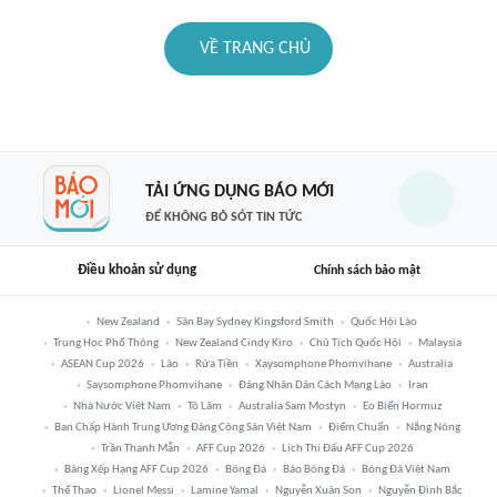
VỀ TRANG CHỦ
TẢI ỨNG DỤNG BÁO MỚI
ĐỂ KHÔNG BỎ SÓT TIN TỨC
Điều khoản sử dụng
Chính sách bảo mật
New Zealand
Sân Bay Sydney Kingsford Smith
Quốc Hội Lào
Trung Học Phổ Thông
New Zealand Cindy Kiro
Chủ Tịch Quốc Hội
Malaysia
ASEAN Cup 2026
Lào
Rửa Tiền
Xaysomphone Phomvihane
Australia
Saysomphone Phomvihane
Đảng Nhân Dân Cách Mạng Lào
Iran
Nhà Nước Việt Nam
Tô Lâm
Australia Sam Mostyn
Eo Biển Hormuz
Ban Chấp Hành Trung Ương Đảng Cộng Sản Việt Nam
Điểm Chuẩn
Nắng Nóng
Trần Thanh Mẫn
AFF Cup 2026
Lịch Thi Đấu AFF Cup 2026
Bảng Xếp Hạng AFF Cup 2026
Bóng Đá
Báo Bóng Đá
Bóng Đá Việt Nam
Thể Thao
Lionel Messi
Lamine Yamal
Nguyễn Xuân Son
Nguyễn Đình Bắc