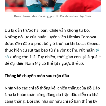
Bruno Fernandes tỏa sáng giúp Bồ Đào Nha đánh bại Chile.
Dù bị dẫn trước hai bàn, Chile vẫn không từ bỏ.
Những nỗ lực của huấn luyện viên Nicolas Cordova
được đền đáp ở phút bù giờ thứ hai khi Lucas Cepeda
thực hiện cú sút táo bạo từ rìa vòng cấm, rút ngắn
tỷ
số
xuống còn 1-2. Tuy nhiên, thời gian còn lại là quá ít
để đại diện Nam Mỹ có thể lật ngược thế cờ.
Thống kê chuyên môn sau trận đấu
Nhìn vào các chỉ số thống kê, chiến thắng của Bồ Đào
Nha là hoàn toàn xứng đáng dù trận đấu diễn ra khá
căng thẳng. Đội chủ nhà sở hữu chỉ số bàn thắng kỳ