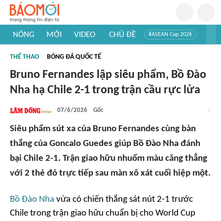
NÓNG
MỚI
VIDEO
CHỦ ĐỀ
#ASEAN Cup 2026
#Trí tuệ nhân tạo
#Mỹ - Iran
#Khám phá Việt Nam
THỂ THAO
BÓNG ĐÁ QUỐC TẾ
#Khám phá thế giới
Bruno Fernandes lập siêu phẩm, Bồ Đào
Nha hạ Chile 2-1 trong trận cầu rực lửa
07/6/2026
Gốc
Siêu phẩm sút xa của Bruno Fernandes cùng bàn
thắng của Goncalo Guedes giúp Bồ Đào Nha đánh
bại Chile 2-1. Trận giao hữu nhuốm màu căng thẳng
với 2 thẻ đỏ trực tiếp sau màn xô xát cuối hiệp một.
Bồ Đào Nha
vừa có chiến thắng sát nút 2-1 trước
Chile trong trận giao hữu chuẩn bị cho World Cup