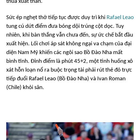
thua xuất thần.
Sức ép nghẹt thở tiếp tục được duy trì khi
Rafael Leao
tung cú dứt điểm đưa bóng dội trúng cột dọc. Tuy
nhiên, khi bàn thắng vẫn chưa đến, sự ức chế bắt đầu
xuất hiện. Lối chơi áp sát không ngại va chạm của đại
diện Nam Mỹ khiến các ngôi sao Bồ Đào Nha mất
bình tĩnh. Đỉnh điểm là phút 45+2, một tình huống xô
xát hỗn loạn nổ ra buộc trọng tài phải rút thẻ đỏ trực
tiếp đuổi Rafael Leao (Bồ Đào Nha) và Ivan Roman
(Chile) khỏi sân.