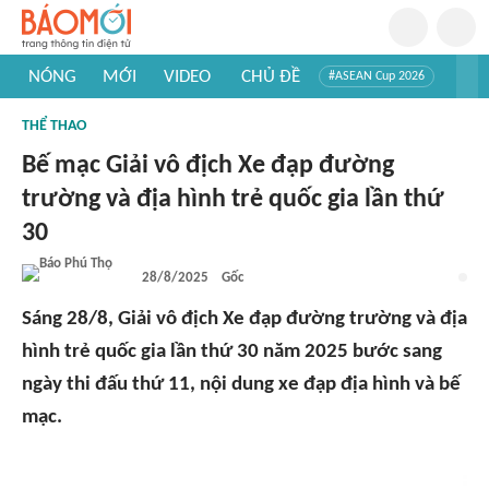
NÓNG
MỚI
VIDEO
CHỦ ĐỀ
#ASEAN Cup 2026
#Trí tuệ nhân tạo
#Mỹ - Iran
#Khám phá Việt Nam
THỂ THAO
#Khám phá thế giới
Bế mạc Giải vô địch Xe đạp đường
trường và địa hình trẻ quốc gia lần thứ
30
28/8/2025
Gốc
Sáng 28/8, Giải vô địch Xe đạp đường trường và địa
hình trẻ quốc gia lần thứ 30 năm 2025 bước sang
ngày thi đấu thứ 11, nội dung xe đạp địa hình và bế
mạc.