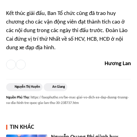
Kết thúc giải đấu, Ban Tổ chức cũng đã trao huy
chương cho các vận động viên đạt thành tích cao ở
các nội dung trong các ngày thi đấu trước. Đoàn Lào
Cai đứng vị trí thứ Nhất về số HCV, HCB, HCĐ ở nội
dung xe đạp địa hình.
Hương Lan
Nguyễn Thị Huyền
An Giang
Nguồn
Phú Thọ
:
https://baophutho.vn/be-mac-giai-vo-dich-xe-dap-duong-truong-
va-dia-hinh-tre-quoc-gia-lan-thu-30-238737.htm
TIN KHÁC