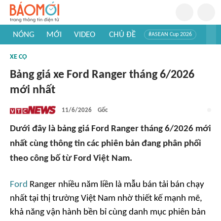
NÓNG
MỚI
VIDEO
CHỦ ĐỀ
#ASEAN Cup 2026
#Trí tuệ nhân tạo
#Mỹ - Iran
#Khám phá Việt Nam
XE CỘ
#Khám phá thế giới
Bảng giá xe Ford Ranger tháng 6/2026
mới nhất
11/6/2026
Gốc
Dưới đây là bảng giá Ford Ranger tháng 6/2026 mới
nhất cùng thông tin các phiên bản đang phân phối
theo công bố từ Ford Việt Nam.
Ford
Ranger nhiều năm liền là mẫu bán tải bán chạy
nhất tại thị trường Việt Nam nhờ thiết kế mạnh mẽ,
khả năng vận hành bền bỉ cùng danh mục phiên bản