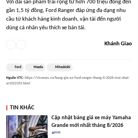
Với dải sản phẩm trải rộng từ hơn 700 triệu đồng đến
gần 1,5 tỷ đồng, Ford Ranger đáp ứng đa dạng nhu
cầu từ khách hàng kinh doanh, vận tải đến người
dùng cá nhân yêu thích xe bán tải.
Khánh Giao
Ford
Mazda
Mitsubishi
Nguồn
VTC
:
https://vtcnews.vn/bang-gia-xe-ford-ranger-thang-6-2026-moi-nhat-
ar1022392.html
TIN KHÁC
Cập nhật bảng giá xe máy Yamaha
Grande mới nhất tháng 8/2026