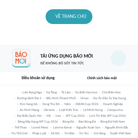
VỀ TRANG CHỦ
TẢI ỨNG DỤNG BÁO MỚI
ĐỂ KHÔNG BỎ SÓT TIN TỨC
Điều khoản sử dụng
Chính sách bảo mật
Liên Bang Nga
Hạ Tầng
Tô Lâm
Eo Biển Hormuz
Chợ Biên Hòa
Đường Vành Đai 5
Bắc Ninh (thành Phố)
Oman
Dự Án Đầu Tư Xây Dựng
Kim Sang-Sik
Vùng Thủ Đô
Năm
ASEAN Cup 2026
Doanh Nghiệp
An Ninh Mạng
Ukraine
Luật Kiến Trúc
Lê Minh Hưng
Campuchia
Đại Biểu Quốc Hội
Mỹ
Iran
AFF Cup 2026
Lịch Thi Đấu AFF Cup 2026
Bảng Xếp Hạng AFF Cup 2026
Bóng Đá
Báo Bóng Đá
Bóng Đá Việt Nam
Thể Thao
Lionel Messi
Lamine Yamal
Nguyễn Xuân Son
Nguyễn Đình Bắc
Tin Thế Giới
Pháp Luật
Xã Hội
Tin Bão
Tin Tức
Giá Vàng
Tuyển Việt Nam