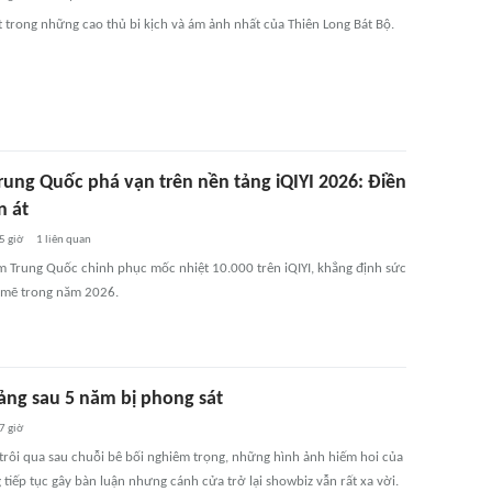
t trong những cao thủ bi kịch và ám ảnh nhất của Thiên Long Bát Bộ.
rung Quốc phá vạn trên nền tảng iQIYI 2026: Điền
n át
5 giờ
1
liên quan
m Trung Quốc chinh phục mốc nhiệt 10.000 trên iQIYI, khẳng định sức
mẽ trong năm 2026.
Sảng sau 5 năm bị phong sát
7 giờ
rôi qua sau chuỗi bê bối nghiêm trọng, những hình ảnh hiếm hoi của
 tiếp tục gây bàn luận nhưng cánh cửa trở lại showbiz vẫn rất xa vời.