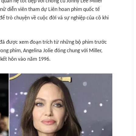
 quan hệ tốt đẹp với chồng cũ Jonny Lee Miller
, nữ diễn viên tham dự Liên hoan phim quốc tế
để trò chuyện về cuộc đời và sự nghiệp của cô khi
ả đã được xem đoạn trích từ những bộ phim trước
ng phim, Angelina Jolie đóng chung với Miller,
ọ kết hôn vào năm 1996.