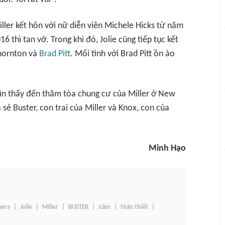
iller kết hôn với nữ diễn viên Michele Hicks từ năm
thì tan vỡ. Trong khi đó, Jolie cũng tiếp tục kết
Thornton và
Brad Pitt
. Mối tình với Brad Pitt ồn ào
ìn thấy đến thăm tòa chung cư của Miller ở New
sẻ Buster, con trai của Miller và Knox, con của
Minh Hạo
kers
Jolie
Miller
BUSTER
năm
thân thiết