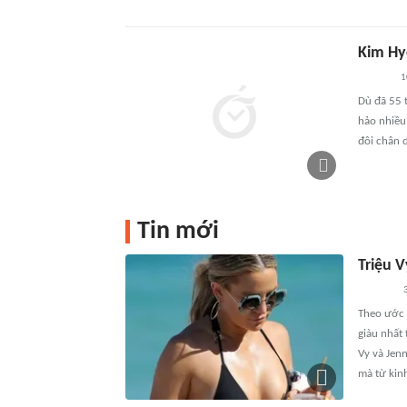
Kim Hy
1
Dù đã 55 
hảo nhiều
đôi chân d
Tin mới
Triệu V
3
Theo ước 
giàu nhất 
Vy và Jenn
mà từ kin