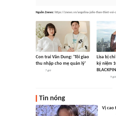
Nguồn
Znews
:
https://znews.vn/angelina-jolie-than-thiet-vo
Con trai Vân Dung: 'Tôi giao
Lisa bị ch
thu nhập cho mẹ quản lý'
kỷ niệm 
BLACKPI
7 giờ
9 giờ
Tin nóng
Vị cao