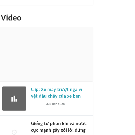
Video
Clip: Xe máy trượt ngã vì
vệt dầu chảy của xe ben
331
liên quan
Giếng tự phun khí và nước
cực mạnh gây xói lở, đứng