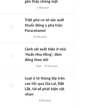
gần thấy chóng mặt
1
liên quan
Triệt phá cơ sở sản xuất
thuốc Đông y pha trộn
Paracetamol
20
liên quan
Cảnh sát xuất hiện ở nhà
'Huấn Hoa Hồng', đám
đông theo dõi
9 giờ
14
liên quan
Loạt ô tô thủng lốp trên
cao tốc qua Gia Lai, Đắk
Lắk, tài xế phát hiện vật
nhọn
8
liên quan