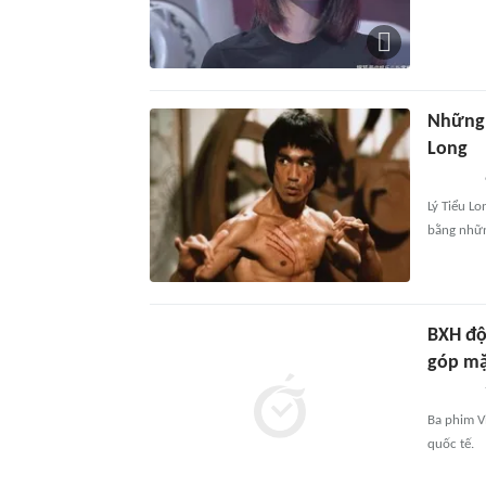
Những 
Long
Lý Tiểu Lo
bằng nhữn
BXH độ
góp mặ
Ba phim V
quốc tế.