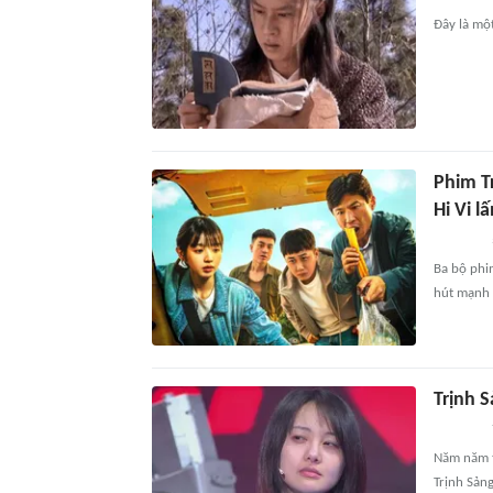
Đây là mộ
Phim T
Hi Vi lấ
Ba bộ phi
hút mạnh 
Trịnh 
Năm năm t
Trịnh Sảng