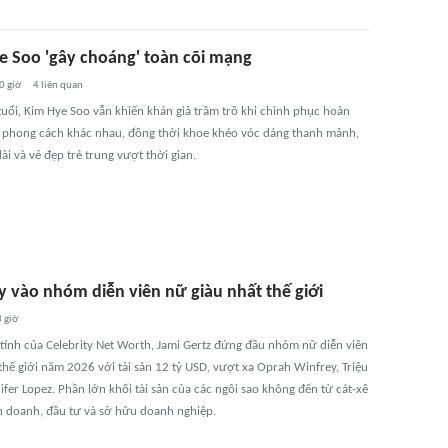
e Soo 'gây choáng' toàn cõi mạng
0 giờ
4
liên quan
tuổi, Kim Hye Soo vẫn khiến khán giả trầm trồ khi chinh phục hoàn
 phong cách khác nhau, đồng thời khoe khéo vóc dáng thanh mảnh,
ài và vẻ đẹp trẻ trung vượt thời gian.
y vào nhóm diễn viên nữ giàu nhất thế giới
 giờ
tính của Celebrity Net Worth, Jami Gertz đứng đầu nhóm nữ diễn viên
thế giới năm 2026 với tài sản 12 tỷ USD, vượt xa Oprah Winfrey, Triệu
ifer Lopez. Phần lớn khối tài sản của các ngôi sao không đến từ cát-xê
h doanh, đầu tư và sở hữu doanh nghiệp.