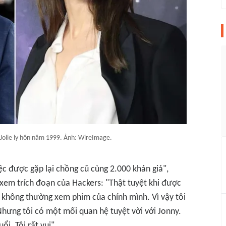
 Jolie ly hôn năm 1999. Ảnh: WireImage.
iệc được gặp lại chồng cũ cùng 2.000 khán giả",
i xem trích đoạn của
Hackers
: "Thật tuyệt khi được
 không thường xem phim của chính mình. Vì vậy tôi
hưng tôi có một mối quan hệ tuyệt vời với Jonny.
ổi. Tôi rất vui".