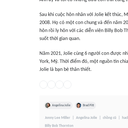
Sau khi cuộc hôn nhân với Jolie kết thúc, M
2008. Họ có một con chung và đến năm 2016 
hôn rồi ly hôn với các diễn viên Billy Bob 
suốt thời gian quan.
Năm 2021, Jolie cùng 6 người con được nh
York, Mỹ. Thời điểm đó, một nguồn tin chia 
Jolie là bạn bè thân thiết.
Angelina Jolie
Brad Pitt
Jonny Lee Miller
Angelina Jolie
chồng cũ
hac
Billy Bob Thornton