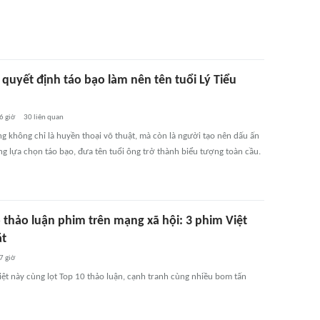
quyết định táo bạo làm nên tên tuổi Lý Tiểu
6 giờ
30
liên quan
ng không chỉ là huyền thoại võ thuật, mà còn là người tạo nên dấu ấn
g lựa chọn táo bạo, đưa tên tuổi ông trở thành biểu tượng toàn cầu.
 thảo luận phim trên mạng xã hội: 3 phim Việt
t
7 giờ
iệt này cùng lọt Top 10 thảo luận, cạnh tranh cùng nhiều bom tấn