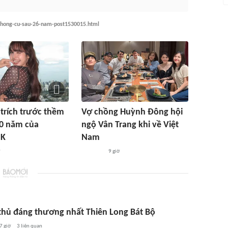
i-chong-cu-sau-26-nam-post1530015.html
ỉ trích trước thềm
Vợ chồng Huỳnh Đông hội
10 năm của
ngộ Vân Trang khi về Việt
NK
Nam
9 giờ
 thủ đáng thương nhất Thiên Long Bát Bộ
7 giờ
3
liên quan