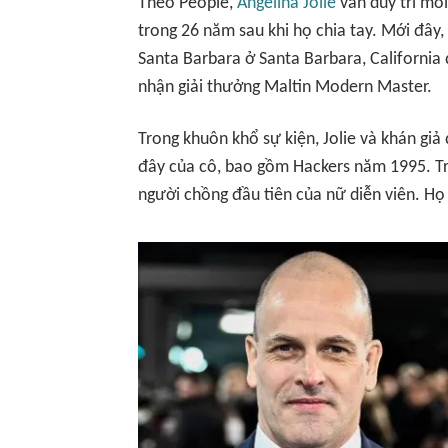
Theo
People
,
Angelina Jolie
vẫn duy trì mối
trong 26 năm sau khi họ chia tay. Mới đây
Santa Barbara ở Santa Barbara, California 
nhận giải thưởng Maltin Modern Master.
Trong khuôn khổ sự kiện, Jolie và khán gi
đây của cô, bao gồm
Hackers
năm 1995. Tro
người chồng đầu tiên của nữ diễn viên. H