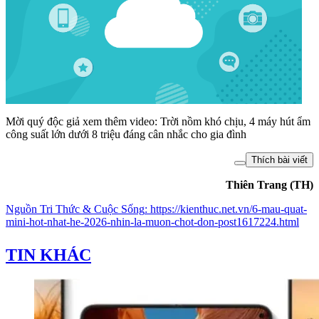
Mời quý độc giả xem thêm video: Trời nồm khó chịu, 4 máy hút ẩm
công suất lớn dưới 8 triệu đáng cân nhắc cho gia đình
Thích bài viết
Thiên Trang (TH)
Nguồn
Tri Thức & Cuộc Sống
:
https://kienthuc.net.vn/6-mau-quat-
mini-hot-nhat-he-2026-nhin-la-muon-chot-don-post1617224.html
TIN KHÁC