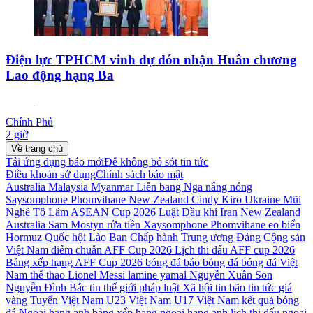
Điện lực TPHCM vinh dự đón nhận Huân chương
Lao động hạng Ba
Chính Phủ
2 giờ
Về trang chủ
Tải ứng dụng báo mới
Để không bỏ sót tin tức
Điều khoản sử dụng
Chính sách bảo mật
Australia
Malaysia
Myanmar
Liên bang Nga
nắng nóng
Saysomphone Phomvihane
New Zealand Cindy Kiro
Ukraine
Mũi
Nghê
Tô Lâm
ASEAN Cup 2026
Luật Dầu khí
Iran
New Zealand
Australia Sam Mostyn
rửa tiền
Xaysomphone Phomvihane
eo biển
Hormuz
Quốc hội Lào
Ban Chấp hành Trung ương Đảng Cộng sản
Việt Nam
điểm chuẩn
AFF Cup 2026
Lịch thi đấu AFF cup 2026
Bảng xếp hạng AFF Cup 2026
bóng đá
báo bóng đá
bóng đá Việt
Nam
thể thao
Lionel Messi
lamine yamal
Nguyễn Xuân Son
Nguyễn Đình Bắc
tin thế giới
pháp luật
Xã hội
tin bão
tin tức
giá
vàng
Tuyển Việt Nam
U23 Việt Nam
U17 Việt Nam
kết quả bóng
đá
Ngoại hạng anh
bảng xếp hạng ngoại hạng anh
lịch thi đấu ngoại