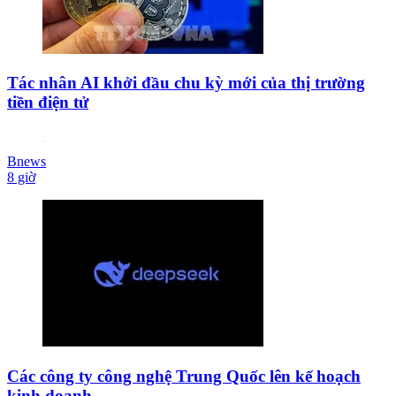
Tác nhân AI khởi đầu chu kỳ mới của thị trường
tiền điện tử
Bnews
8 giờ
Các công ty công nghệ Trung Quốc lên kế hoạch
kinh doanh