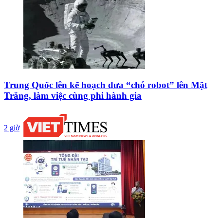
Trung Quốc lên kế hoạch đưa “chó robot” lên Mặt
Trăng, làm việc cùng phi hành gia
2 giờ