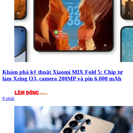
Khám phá kỹ thuật Xiaomi MIX Fold 5: Chip tự
làm Xring O3, camera 200MP và pin 6.000 mAh
8 phút