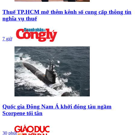
Thuế TP.HCM mở thêm kênh số cung cấp thông tin
nghĩa vụ thuế
7 giờ
Quốc gia Đông Nam Á khởi đóng tàu ngầm
Scorpene tối tân
30 phút