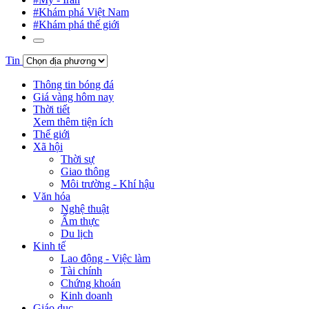
#Khám phá Việt Nam
#Khám phá thế giới
Tin
Thông tin bóng đá
Giá vàng hôm nay
Thời tiết
Xem thêm tiện ích
Thế giới
Xã hội
Thời sự
Giao thông
Môi trường - Khí hậu
Văn hóa
Nghệ thuật
Ẩm thực
Du lịch
Kinh tế
Lao động - Việc làm
Tài chính
Chứng khoán
Kinh doanh
Giáo dục