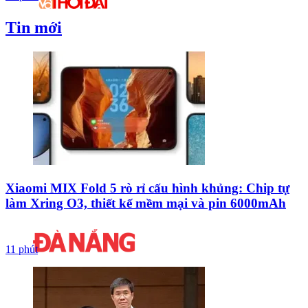
Tin mới
Xiaomi MIX Fold 5 rò rỉ cấu hình khủng: Chip tự
làm Xring O3, thiết kế mềm mại và pin 6000mAh
11 phút