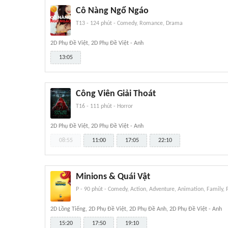
Cô Nàng Ngổ Ngáo
T13
-
124 phút
-
Comedy, Romance, Drama
2D Phụ Đề Việt, 2D Phụ Đề Việt - Anh
13:05
Công Viên Giải Thoát
T16
-
111 phút
-
Horror
2D Phụ Đề Việt, 2D Phụ Đề Việt - Anh
08:55
11:00
17:05
22:10
Minions & Quái Vật
P
-
90 phút
-
Comedy, Action, Adventure, Animation, Family, 
2D Lồng Tiếng, 2D Phụ Đề Việt, 2D Phụ Đề Anh, 2D Phụ Đề Việt - Anh
15:20
17:50
19:10