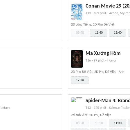
Conan Movie 29 (202
T13
-
109 phút
-
Action, Myster
2D Lồng Tiếng, 2D Phụ Đề Việt
09:40
11:40
13:40
Ma Xưởng Hòm
T16
-
97 phút
-
Horror
2D Phụ Đề Việt, 2D Phụ Đề Việt - Anh
17:50
Spider-Man 4: Bran
Fantasy
T13
-
145 phút
-
Science Fictio
2d-sub-vi-vi, 2D Phụ Đề Việt
08:50
10:10
11:30