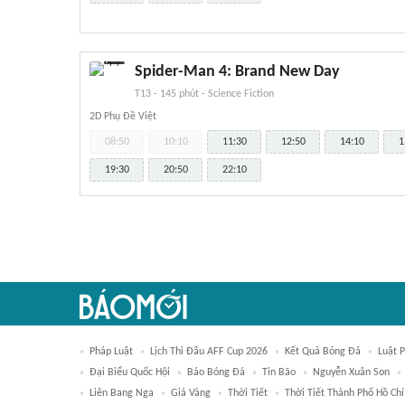
Spider-Man 4: Brand New Day
T13
-
145 phút
-
Science Fiction
2D Phụ Đề Việt
08:50
10:10
11:30
12:50
14:10
1
19:30
20:50
22:10
Pháp Luật
Lịch Thi Đấu AFF Cup 2026
Kết Quả Bóng Đá
Luật P
Đại Biểu Quốc Hội
Báo Bóng Đá
Tin Bão
Nguyễn Xuân Son
Liên Bang Nga
Giá Vàng
Thời Tiết
Thời Tiết Thành Phố Hồ Ch