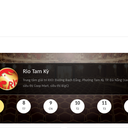
Rio Tam Kỳ
Trung tâm giải trí RIO: Đường Bạch Đằng, Phường Tam Kỳ, TP. Đà Nẵng (sa
siêu thị Coop Mart, siêu thị BigC)
8
9
10
11
T7
CN
T2
T3