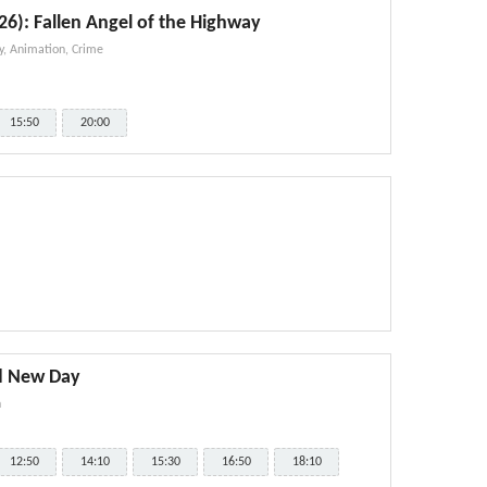
6): Fallen Angel of the Highway
y, Animation, Crime
15:50
20:00
d New Day
n
12:50
14:10
15:30
16:50
18:10