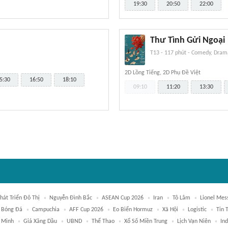
19:30
20:50
22:00
Thư Tình Gửi Ngoại
T13
-
117 phút
-
Comedy, Drama
2D Lồng Tiếng, 2D Phụ Đề Việt
5:30
16:50
18:10
09:10
11:20
13:30
hát Triển Đô Thị
Nguyễn Đình Bắc
ASEAN Cup 2026
Iran
Tô Lâm
Lionel Mes
Bóng Đá
Campuchia
AFF Cup 2026
Eo Biển Hormuz
Xã Hội
Logistic
Tin 
í Minh
Giá Xăng Dầu
UBND
Thể Thao
Xổ Số Miền Trung
Lịch Vạn Niên
In