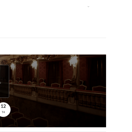
u
12
T4