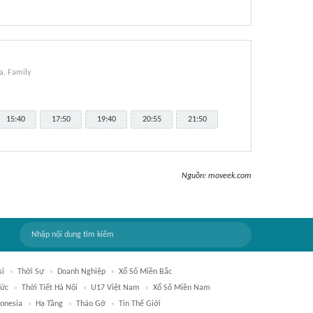
, Family
15:40
17:50
19:40
20:55
21:50
Nguồn:
moveek.com
si
Thời Sự
Doanh Nghiệp
Xổ Số Miền Bắc
Tức
Thời Tiết Hà Nội
U17 Việt Nam
Xổ Số Miền Nam
donesia
Hạ Tầng
Tháo Gỡ
Tin Thế Giới