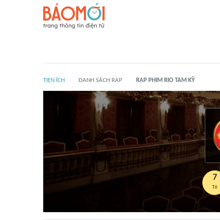
TIỆN ÍCH
DANH SÁCH RẠP
RẠP PHIM RIO TAM KỲ
7
T6