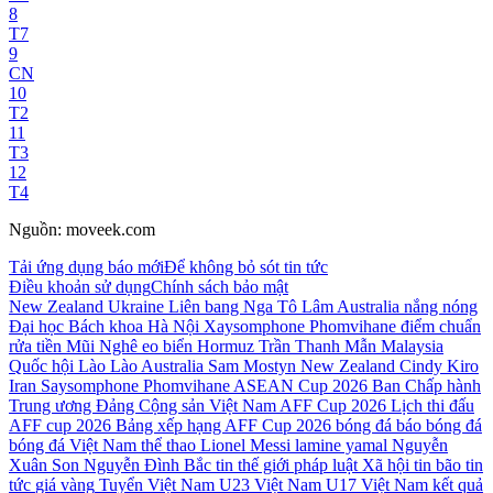
8
T7
9
CN
10
T2
11
T3
12
T4
Nguồn:
moveek.com
Tải ứng dụng báo mới
Để không bỏ sót tin tức
Điều khoản sử dụng
Chính sách bảo mật
New Zealand
Ukraine
Liên bang Nga
Tô Lâm
Australia
nắng nóng
Đại học Bách khoa Hà Nội
Xaysomphone Phomvihane
điểm chuẩn
rửa tiền
Mũi Nghê
eo biển Hormuz
Trần Thanh Mẫn
Malaysia
Quốc hội Lào
Lào
Australia Sam Mostyn
New Zealand Cindy Kiro
Iran
Saysomphone Phomvihane
ASEAN Cup 2026
Ban Chấp hành
Trung ương Đảng Cộng sản Việt Nam
AFF Cup 2026
Lịch thi đấu
AFF cup 2026
Bảng xếp hạng AFF Cup 2026
bóng đá
báo bóng đá
bóng đá Việt Nam
thể thao
Lionel Messi
lamine yamal
Nguyễn
Xuân Son
Nguyễn Đình Bắc
tin thế giới
pháp luật
Xã hội
tin bão
tin
tức
giá vàng
Tuyển Việt Nam
U23 Việt Nam
U17 Việt Nam
kết quả