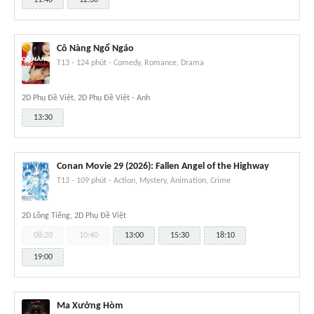
Cô Nàng Ngổ Ngáo
T13
-
124 phút
-
Comedy, Romance, Drama
2D Phụ Đề Việt, 2D Phụ Đề Việt - Anh
13:30
Conan Movie 29 (2026): Fallen Angel of the Highway
T13
-
109 phút
-
Action, Mystery, Animation, Crime
2D Lồng Tiếng, 2D Phụ Đề Việt
08:20
10:40
13:00
15:30
18:10
19:00
Ma Xưởng Hòm