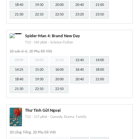
18:40
19:30
20:00
20:40
21:00
21:30
22:10
22:50
23:20
23:50
Spider-Man 4: Brand New Day
T13
-
145 phút
-
Science Fiction
2d-sub-vi-vi, 2D Phụ Đề Việt
09:00
10:00
11:10
12:40
14:00
14:25
15:20
16:00
16:40
18:00
18:40
19:30
20:00
20:40
21:00
21:30
22:10
22:50
Thư Tình Gửi Ngoại
T13
-
117 phút
-
Comedy, Drama, Family
2D Lồng Tiếng, 2D Phụ Đề Việt