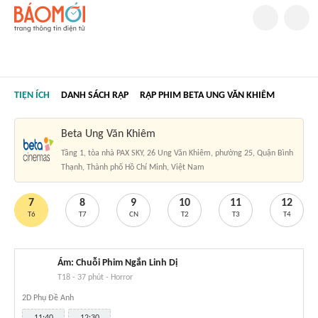
TIỆN ÍCH
DANH SÁCH RẠP
RẠP PHIM BETA UNG VĂN KHIÊM
Beta Ung Văn Khiêm
Tầng 1, tòa nhà PAX SKY, 26 Ung Văn Khiêm, phường 25, Quận Bình
Thạnh, Thành phố Hồ Chí Minh, Việt Nam
7
8
9
10
11
12
T6
T7
CN
T2
T3
T4
Ám: Chuỗi Phim Ngắn Linh Dị
T18
-
37 phút
-
Horror
2D Phụ Đề Anh
11:40
12:30