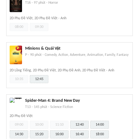
T16
-
97 phút
-
Horror
2D Phụ Đề Việt, 2D Phụ Đề Việt - Anh
08:00
09:30
Minions & Quái Vật
P
-
90 phút
-
Comedy, Action, Adventure, Animation, Family, Fantasy
2D Lồng Tiếng, 2D Phụ Đề Việt, 2D Phụ Đề Anh, 2D Phụ Đề Việt - Anh
10:35
12:45
Spider-Man 4: Brand New Day
T13
-
145 phút
-
Science Fiction
2D Phụ Đề Việt
09:00
10:00
11:10
12:40
14:00
14:30
15:20
16:00
16:40
18:00