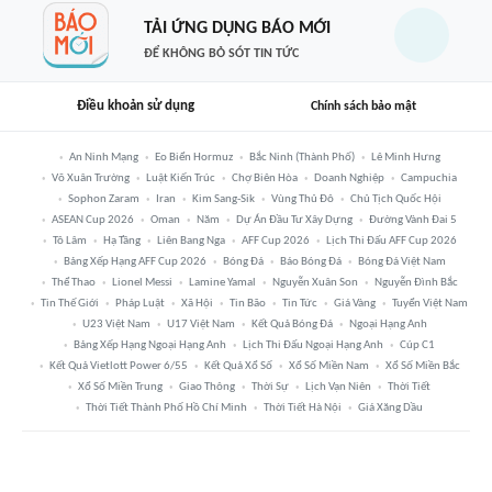
TẢI ỨNG DỤNG BÁO MỚI
ĐỂ KHÔNG BỎ SÓT TIN TỨC
Điều khoản sử dụng
Chính sách bảo mật
An Ninh Mạng
Eo Biển Hormuz
Bắc Ninh (thành Phố)
Lê Minh Hưng
Võ Xuân Trường
Luật Kiến Trúc
Chợ Biên Hòa
Doanh Nghiệp
Campuchia
Sophon Zaram
Iran
Kim Sang-Sik
Vùng Thủ Đô
Chủ Tịch Quốc Hội
ASEAN Cup 2026
Oman
Năm
Dự Án Đầu Tư Xây Dựng
Đường Vành Đai 5
Tô Lâm
Hạ Tầng
Liên Bang Nga
AFF Cup 2026
Lịch Thi Đấu AFF Cup 2026
Bảng Xếp Hạng AFF Cup 2026
Bóng Đá
Báo Bóng Đá
Bóng Đá Việt Nam
Thể Thao
Lionel Messi
Lamine Yamal
Nguyễn Xuân Son
Nguyễn Đình Bắc
Tin Thế Giới
Pháp Luật
Xã Hội
Tin Bão
Tin Tức
Giá Vàng
Tuyển Việt Nam
U23 Việt Nam
U17 Việt Nam
Kết Quả Bóng Đá
Ngoại Hạng Anh
Bảng Xếp Hạng Ngoại Hạng Anh
Lịch Thi Đấu Ngoại Hạng Anh
Cúp C1
Kết Quả Vietlott Power 6/55
Kết Quả Xổ Số
Xổ Số Miền Nam
Xổ Số Miền Bắc
Xổ Số Miền Trung
Giao Thông
Thời Sự
Lịch Vạn Niên
Thời Tiết
Thời Tiết Thành Phố Hồ Chí Minh
Thời Tiết Hà Nội
Giá Xăng Dầu