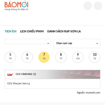
TIỆN ÍCH
LỊCH CHIẾU PHIM
DANH SÁCH RẠP SƠN LA
Chọn cụm rạp
5
6
7
8
9
10
T4
T5
T6
T7
CN
T2
CGV CINEMAS (1)
CGV Vincom Sơn La
Nguồn:
moveek.com