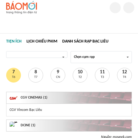
TIỆN ÍCH
LỊCH CHIẾU PHIM
DANH SÁCH RẠP BẠC LIÊU
Chọn cụm rạp
7
8
9
10
11
12
T6
T7
CN
T2
T3
T4
CGV CINEMAS (1)
CGV Vincom Bạc Liêu
DCINE (1)
Nguồn:
moveek.com