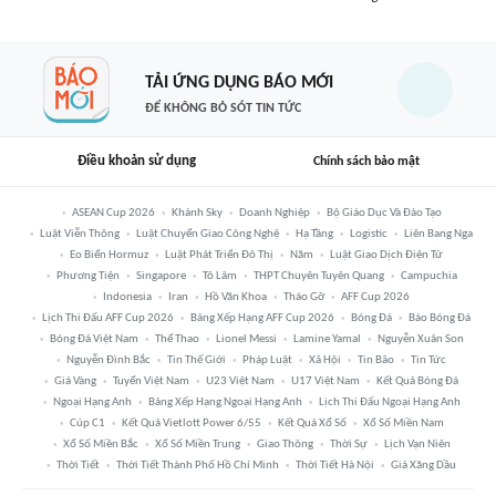
TẢI ỨNG DỤNG BÁO MỚI
ĐỂ KHÔNG BỎ SÓT TIN TỨC
Điều khoản sử dụng
Chính sách bảo mật
ASEAN Cup 2026
Khánh Sky
Doanh Nghiệp
Bộ Giáo Dục Và Đào Tạo
Luật Viễn Thông
Luật Chuyển Giao Công Nghệ
Hạ Tầng
Logistic
Liên Bang Nga
Eo Biển Hormuz
Luật Phát Triển Đô Thị
Năm
Luật Giao Dịch Điện Tử
Phương Tiện
Singapore
Tô Lâm
THPT Chuyên Tuyên Quang
Campuchia
Indonesia
Iran
Hồ Văn Khoa
Tháo Gỡ
AFF Cup 2026
Lịch Thi Đấu AFF Cup 2026
Bảng Xếp Hạng AFF Cup 2026
Bóng Đá
Báo Bóng Đá
Bóng Đá Việt Nam
Thể Thao
Lionel Messi
Lamine Yamal
Nguyễn Xuân Son
Nguyễn Đình Bắc
Tin Thế Giới
Pháp Luật
Xã Hội
Tin Bão
Tin Tức
Giá Vàng
Tuyển Việt Nam
U23 Việt Nam
U17 Việt Nam
Kết Quả Bóng Đá
Ngoại Hạng Anh
Bảng Xếp Hạng Ngoại Hạng Anh
Lịch Thi Đấu Ngoại Hạng Anh
Cúp C1
Kết Quả Vietlott Power 6/55
Kết Quả Xổ Số
Xổ Số Miền Nam
Xổ Số Miền Bắc
Xổ Số Miền Trung
Giao Thông
Thời Sự
Lịch Vạn Niên
Thời Tiết
Thời Tiết Thành Phố Hồ Chí Minh
Thời Tiết Hà Nội
Giá Xăng Dầu