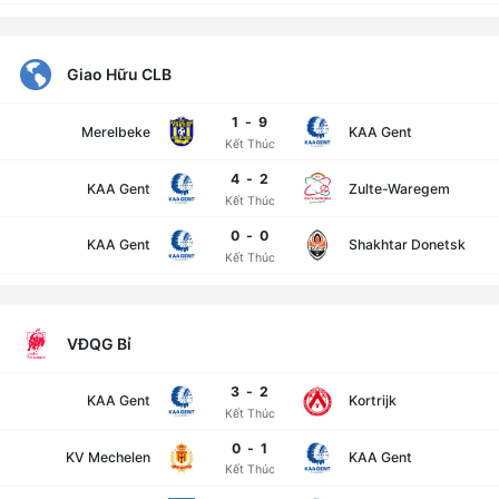
Giao Hữu CLB
1
-
9
Merelbeke
KAA Gent
Kết Thúc
4
-
2
KAA Gent
Zulte-Waregem
Kết Thúc
0
-
0
KAA Gent
Shakhtar Donetsk
Kết Thúc
VĐQG Bỉ
3
-
2
KAA Gent
Kortrijk
Kết Thúc
0
-
1
KV Mechelen
KAA Gent
Kết Thúc