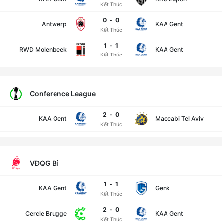
Kết Thúc
0
-
0
Antwerp
KAA Gent
Kết Thúc
1
-
1
RWD Molenbeek
KAA Gent
Kết Thúc
Conference League
2
-
0
KAA Gent
Maccabi Tel Aviv
Kết Thúc
VĐQG Bỉ
1
-
1
KAA Gent
Genk
Kết Thúc
2
-
0
Cercle Brugge
KAA Gent
Kết Thúc