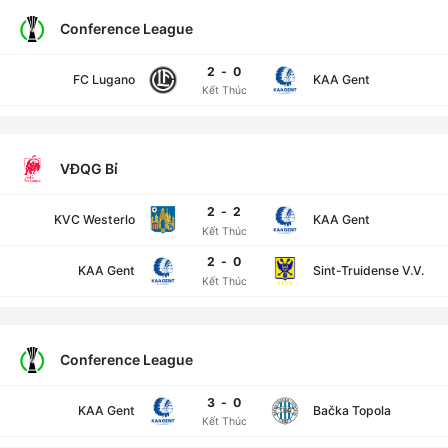
Conference League
2
-
0
FC Lugano
KAA Gent
Kết Thúc
VĐQG Bỉ
2
-
2
KVC Westerlo
KAA Gent
Kết Thúc
2
-
0
KAA Gent
Sint-Truidense V.V.
Kết Thúc
Conference League
3
-
0
KAA Gent
Bačka Topola
Kết Thúc