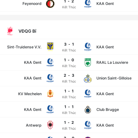
1
-
2
Feyenoord
KAA Gent
Kết Thúc
VĐQG Bỉ
3
-
1
Sint-Truidense V.V.
KAA Gent
Kết Thúc
1
-
0
KAA Gent
RAAL La Louviere
Kết Thúc
2
-
3
KAA Gent
Union Saint-Gilloise
Kết Thúc
1
-
1
KV Mechelen
KAA Gent
Kết Thúc
1
-
1
KAA Gent
Club Brugge
Kết Thúc
1
-
2
Antwerp
KAA Gent
Kết Thúc