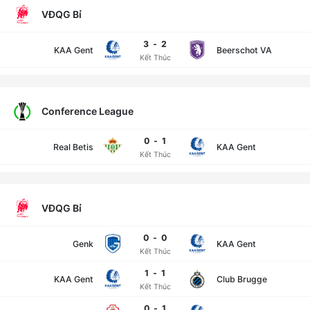
VĐQG Bỉ
3
-
2
KAA Gent
Beerschot VA
Kết Thúc
Conference League
0
-
1
Real Betis
KAA Gent
Kết Thúc
VĐQG Bỉ
0
-
0
Genk
KAA Gent
Kết Thúc
1
-
1
KAA Gent
Club Brugge
Kết Thúc
0
-
1