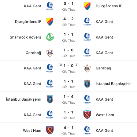
0
-
1
KAA Gent
Djurgårdens IF
Kết Thúc
4
-
2
Djurgårdens IF
KAA Gent
Kết Thúc
1
-
1
Shamrock Rovers
KAA Gent
Kết Thúc
1
-
0
Qarabağ
KAA Gent
Kết Thúc
(
5
)
1
-
0
(
3
)
KAA Gent
Qarabağ
Kết Thúc
1
-
1
KAA Gent
İstanbul Başakşehir
Kết Thúc
1
-
4
İstanbul Başakşehir
KAA Gent
Kết Thúc
1
-
1
KAA Gent
West Ham
Kết Thúc
4
-
1
West Ham
KAA Gent
Kết Thúc