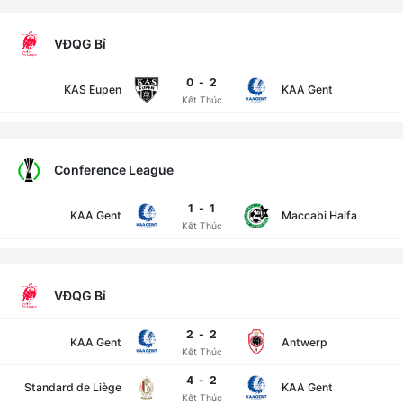
VĐQG Bỉ
0
-
2
KAS Eupen
KAA Gent
Kết Thúc
Conference League
1
-
1
KAA Gent
Maccabi Haifa
Kết Thúc
VĐQG Bỉ
2
-
2
KAA Gent
Antwerp
Kết Thúc
4
-
2
Standard de Liège
KAA Gent
Kết Thúc