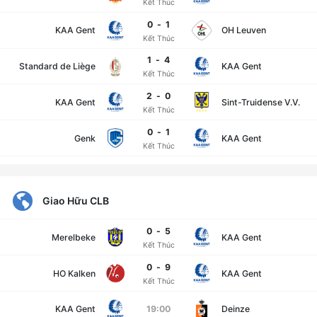
Kết Thúc
0
-
1
KAA Gent
OH Leuven
Kết Thúc
1
-
4
Standard de Liège
KAA Gent
Kết Thúc
2
-
0
KAA Gent
Sint-Truidense V.V.
Kết Thúc
0
-
1
Genk
KAA Gent
Kết Thúc
Giao Hữu CLB
0
-
5
Merelbeke
KAA Gent
Kết Thúc
0
-
9
HO Kalken
KAA Gent
Kết Thúc
KAA Gent
19:00
Deinze