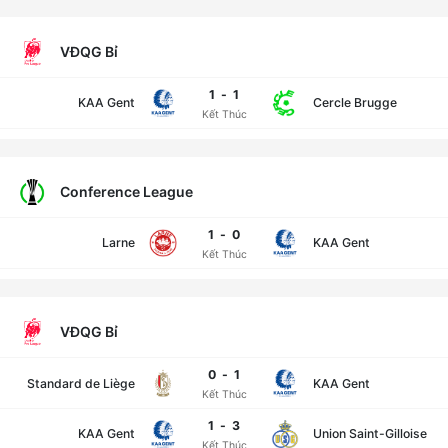
VĐQG Bỉ
1
-
1
KAA Gent
Cercle Brugge
Kết Thúc
Conference League
1
-
0
Larne
KAA Gent
Kết Thúc
VĐQG Bỉ
0
-
1
Standard de Liège
KAA Gent
Kết Thúc
1
-
3
KAA Gent
Union Saint-Gilloise
Kết Thúc