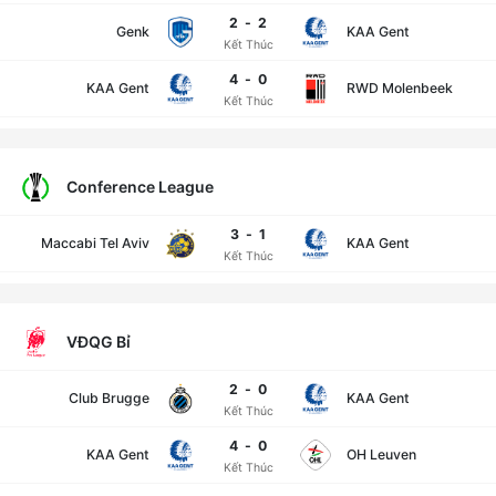
2
-
2
Genk
KAA Gent
Kết Thúc
4
-
0
KAA Gent
RWD Molenbeek
Kết Thúc
Conference League
3
-
1
Maccabi Tel Aviv
KAA Gent
Kết Thúc
VĐQG Bỉ
2
-
0
Club Brugge
KAA Gent
Kết Thúc
4
-
0
KAA Gent
OH Leuven
Kết Thúc