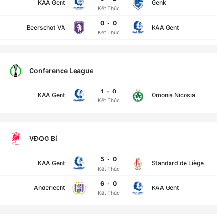
KAA Gent
Genk
Kết Thúc
0
-
0
Beerschot VA
KAA Gent
Kết Thúc
Conference League
1
-
0
KAA Gent
Omonia Nicosia
Kết Thúc
VĐQG Bỉ
5
-
0
KAA Gent
Standard de Liège
Kết Thúc
6
-
0
Anderlecht
KAA Gent
Kết Thúc