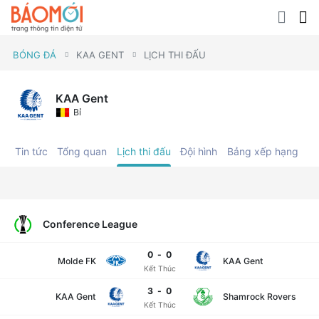
BÓNG ĐÁ
KAA GENT
LỊCH THI ĐẤU
KAA Gent
Bỉ
Tin tức
Tổng quan
Lịch thi đấu
Đội hình
Bảng xếp hạng
C
Conference League
0
-
0
Molde FK
KAA Gent
Kết Thúc
3
-
0
KAA Gent
Shamrock Rovers
Kết Thúc