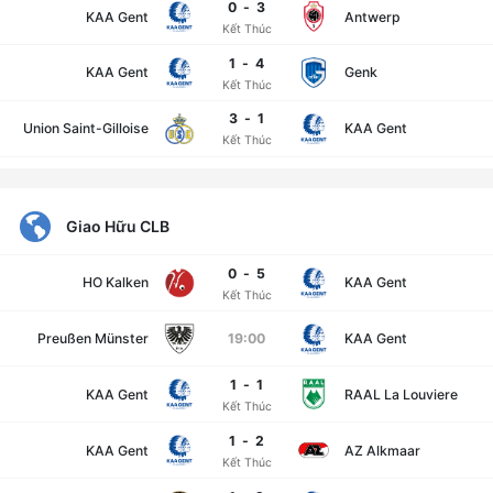
0
-
3
KAA Gent
Antwerp
Kết Thúc
1
-
4
KAA Gent
Genk
Kết Thúc
3
-
1
Union Saint-Gilloise
KAA Gent
Kết Thúc
Giao Hữu CLB
0
-
5
HO Kalken
KAA Gent
Kết Thúc
Preußen Münster
19:00
KAA Gent
1
-
1
KAA Gent
RAAL La Louviere
Kết Thúc
1
-
2
KAA Gent
AZ Alkmaar
Kết Thúc