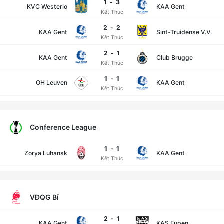
1
-
3
KVC Westerlo
KAA Gent
Kết Thúc
2
-
2
KAA Gent
Sint-Truidense V.V.
Kết Thúc
2
-
1
KAA Gent
Club Brugge
Kết Thúc
1
-
1
OH Leuven
KAA Gent
Kết Thúc
Conference League
1
-
1
Zorya Luhansk
KAA Gent
Kết Thúc
VĐQG Bỉ
2
-
1
KAA Gent
KAS Eupen