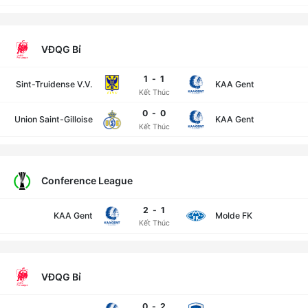
VĐQG Bỉ
1
-
1
Sint-Truidense V.V.
KAA Gent
Kết Thúc
0
-
0
Union Saint-Gilloise
KAA Gent
Kết Thúc
Conference League
2
-
1
KAA Gent
Molde FK
Kết Thúc
VĐQG Bỉ
0
-
2