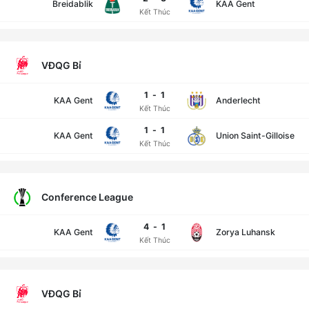
Breidablik
KAA Gent
Kết Thúc
VĐQG Bỉ
1
-
1
KAA Gent
Anderlecht
Kết Thúc
1
-
1
KAA Gent
Union Saint-Gilloise
Kết Thúc
Conference League
4
-
1
KAA Gent
Zorya Luhansk
Kết Thúc
VĐQG Bỉ