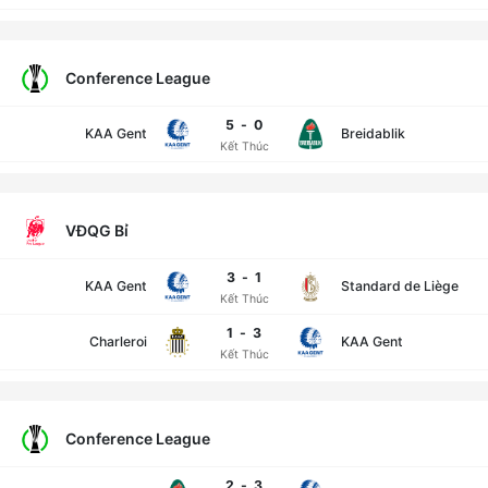
Conference League
5
-
0
KAA Gent
Breidablik
Kết Thúc
VĐQG Bỉ
3
-
1
KAA Gent
Standard de Liège
Kết Thúc
1
-
3
Charleroi
KAA Gent
Kết Thúc
Conference League
2
-
3