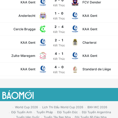
3
-
0
KAA Gent
FCV Dender
Kết Thúc
1
-
0
Anderlecht
KAA Gent
Kết Thúc
2
-
4
Cercle Brugge
KAA Gent
Kết Thúc
2
-
1
KAA Gent
Charleroi
Kết Thúc
4
-
1
Zulte-Waregem
KAA Gent
Kết Thúc
4
-
0
KAA Gent
Standard de Liège
Kết Thúc
World Cup 2026
Lịch Thi Đấu World Cup 2026
BXH WC 2026
Đội Tuyển Anh
Tuyển Pháp
Đội Tuyển Đức
Đội Tuyển Argentina
Tuyển Hàn Quốc
Tuyển Tây Ban Nha
Đội Tuyển Bồ Đào Nha