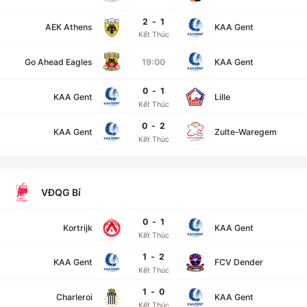
2
-
1
AEK Athens
KAA Gent
Kết Thúc
Go Ahead Eagles
19:00
KAA Gent
0
-
1
KAA Gent
Lille
Kết Thúc
0
-
2
KAA Gent
Zulte-Waregem
Kết Thúc
VĐQG Bỉ
0
-
1
Kortrijk
KAA Gent
Kết Thúc
1
-
2
KAA Gent
FCV Dender
Kết Thúc
1
-
0
Charleroi
KAA Gent
Kết Thúc