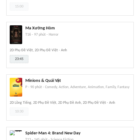
15:00
Ma Xưởng Hòm
T16
-
97 phút
-
Horror
2D Phụ Đề Việt, 2D Phụ Đề Việt - Anh
23:45
Minions & Quái Vật
P
-
90 phút
-
Comedy, Action, Adventure, Animation, Family, Fantasy
2D Lồng Tiếng, 2D Phụ Đề Việt, 2D Phụ Đề Anh, 2D Phụ Đề Việt - Anh
10:30
Spider-Man 4: Brand New Day
T13
-
145 phút
-
Science Fiction