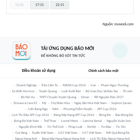
12:30
17:15
22:15
Nguồn:
moveek.com
TẢI ỨNG DỤNG BÁO MỚI
ĐỂ KHÔNG BỎ SÓT TIN TỨC
Điều khoản sử dụng
Chính sách bảo mật
Doanh Nghiệp
Trần Cẩm Tú
ASEAN Cup 2026
Iran
Phạm Ngọc Thưởng
Eo Biển Hormuz
Tuyên Quang
Luật Xuất Bản
Bộ Giáo Dục Và Đào Tạo
Tô Lâm
Bộ Nội Vụ
THPT Chuyên Tuyên Quang
Oman
Tết Nguyên Đán 2027
Slimaura Care X3
Mỹ
Chợ Biên Hòa
Ngày Văn Hóa Việt Nam
Sophon Zaram
Liên Bang Nga
Năm
Phương Diễm Huyền
AFF Cup 2026
Lịch Thi Đấu AFF Cup 2026
Bảng Xếp Hạng AFF Cup 2026
Bóng Đá
Báo Bóng Đá
Bóng Đá Việt Nam
Thể Thao
Lionel Messi
Lamine Yamal
Nguyễn Xuân Son
Nguyễn Đình Bắc
Tin Thế Giới
Pháp Luật
Xã Hội
Tin Bão
Tin Tức
Giá Vàng
Tuyển Việt Nam
U23 Việt Nam
U17 Việt Nam
Kết Quả Bóng Đá
Ngoại Hạng Anh
Bảng Xếp Hạng Ngoại Hạng Anh
Lịch Thi Đấu Ngoại Hạng Anh