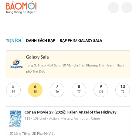
TIỆN ÍCH
DANH SÁCH RẠP
RẠP PHIM GALAXY SALA
Galaxy Sala
Tầng 3, Thiso Mall Sala, 10 Mai Chí Thọ, Phường Thủ Thiêm, Thành
phố Thủ Đức
5
6
7
8
9
10
T4
T5
T6
T7
CN
T2
Conan Movie 29 (2026): Fallen Angel of the Highway
T13
-
109 phút
-
Action, Mystery, Animation, Crime
2D Lồng Tiếng, 2D Phụ Đề Việt