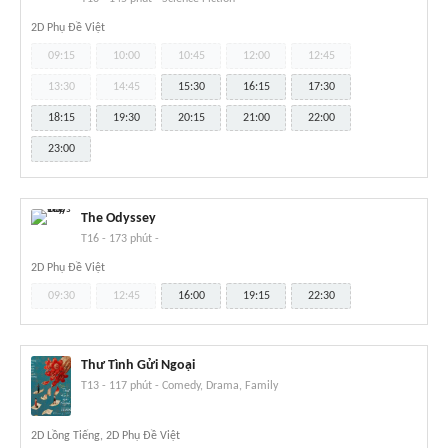
2D Phụ Đề Việt
09:15
10:00
10:45
12:00
12:45
13:30
14:45
15:30
16:15
17:30
18:15
19:30
20:15
21:00
22:00
23:00
The Odyssey
T16
-
173 phút
-
2D Phụ Đề Việt
09:30
12:45
16:00
19:15
22:30
Thư Tình Gửi Ngoại
T13
-
117 phút
-
Comedy, Drama, Family
2D Lồng Tiếng, 2D Phụ Đề Việt