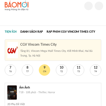
TIỆN ÍCH
DANH SÁCH RẠP
RẠP PHIM CGV VINCOM TIMES CITY
CGV Vincom Times City
Tầng B1, Vincom Mega Mall Times City, 458 Minh Khai, Hai Bà
Trưng, Tp. Hà Nội
7
8
9
10
11
12
T6
T7
CN
T2
T3
T4
Ám Ảnh
T18
-
108 phút
-
Thriller, Horror
2D Phụ Đề Việt