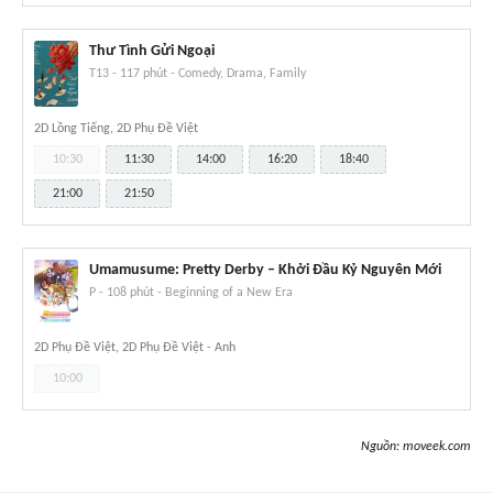
Thư Tình Gửi Ngoại
T13
-
117 phút
-
Comedy, Drama, Family
2D Lồng Tiếng, 2D Phụ Đề Việt
10:30
11:30
14:00
16:20
18:40
21:00
21:50
Umamusume: Pretty Derby – Khởi Đầu Kỷ Nguyên Mới
P
-
108 phút
-
Beginning of a New Era
2D Phụ Đề Việt, 2D Phụ Đề Việt - Anh
10:00
Nguồn:
moveek.com