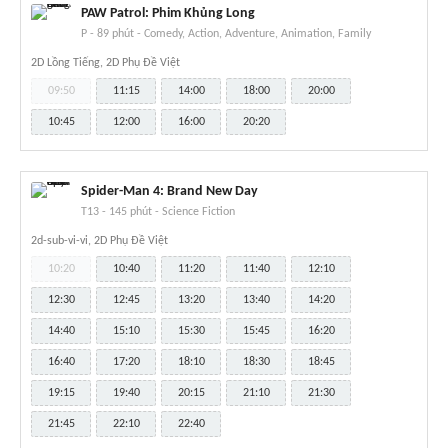
PAW Patrol: Phim Khủng Long
P
-
89 phút
-
Comedy, Action, Adventure, Animation, Family
2D Lồng Tiếng, 2D Phụ Đề Việt
09:50
11:15
14:00
18:00
20:00
10:45
12:00
16:00
20:20
Spider-Man 4: Brand New Day
T13
-
145 phút
-
Science Fiction
2d-sub-vi-vi, 2D Phụ Đề Việt
10:20
10:40
11:20
11:40
12:10
12:30
12:45
13:20
13:40
14:20
14:40
15:10
15:30
15:45
16:20
16:40
17:20
18:10
18:30
18:45
19:15
19:40
20:15
21:10
21:30
21:45
22:10
22:40