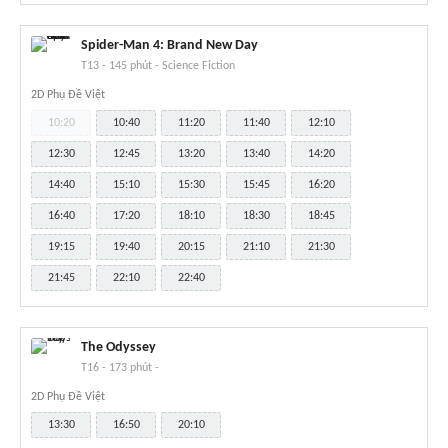
Spider-Man 4: Brand New Day
T13
-
145 phút
-
Science Fiction
2D Phụ Đề Việt
10:20
10:40
11:20
11:40
12:10
12:30
12:45
13:20
13:40
14:20
14:40
15:10
15:30
15:45
16:20
16:40
17:20
18:10
18:30
18:45
19:15
19:40
20:15
21:10
21:30
21:45
22:10
22:40
The Odyssey
T16
-
173 phút
-
2D Phụ Đề Việt
13:30
16:50
20:10