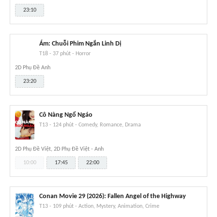
23:10
Ám: Chuỗi Phim Ngắn Linh Dị
T18
-
37 phút
-
Horror
2D Phụ Đề Anh
23:20
Cô Nàng Ngổ Ngáo
T13
-
124 phút
-
Comedy, Romance, Drama
2D Phụ Đề Việt, 2D Phụ Đề Việt - Anh
10:00
17:45
22:00
Conan Movie 29 (2026): Fallen Angel of the Highway
T13
-
109 phút
-
Action, Mystery, Animation, Crime