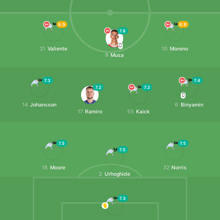
6.9
6.9
7.8
21
Valiente
10
Moreno
9
Musa
7.3
7.4
7.2
7.2
14
Johansson
6
Binyamin
17
Ramiro
55
Kaick
7.5
7.5
7.5
18
Moore
32
Norris
3
Urhoghide
7.3