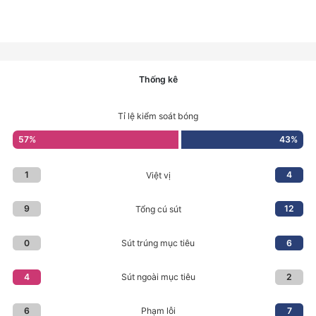
Thống kê
Tỉ lệ kiểm soát bóng
57
%
43
%
1
4
Việt vị
9
12
Tổng cú sút
0
6
Sút trúng mục tiêu
4
2
Sút ngoài mục tiêu
6
7
Phạm lỗi