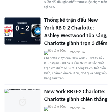
5 lần đối đầu gần nhất trước cuộc chạm trán
tại MLS
Thống kê trận đấu New
York RB 0-2 Charlotte:
Ashley Westwood tỏa sáng,
Charlotte giành trọn 3 điểm
26/7/2026
Charlotte vượt qua New York RB với tỷ số 2-
0. Kristijan Kahlina là cầu thủ xuất sắc nhất
trận với điểm số 8.02. Thống kê chi tiết diễn
biến, chấm điểm cầu thủ, đồ thị và bảng xếp
hạng sau trận.
New York RB 0-2 Charlotte:
Charlotte giành chiến thắng
26/7/2026