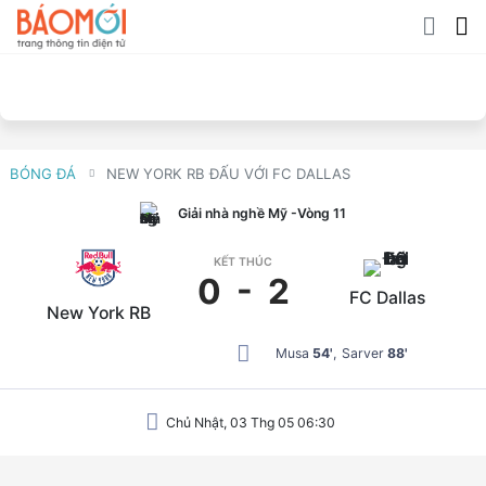
BÓNG ĐÁ
NEW YORK RB ĐẤU VỚI FC DALLAS
Giải nhà nghề Mỹ
-Vòng 11
KẾT THÚC
0
-
2
FC Dallas
New York RB
Musa
54'
Sarver
88'
Chủ Nhật, 03 Thg 05 06:30