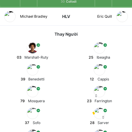
30
Collodi
HLV
Michael Bradley
Eric Quill
Thay Người
03
Marshall-Ruty
25
Ibeagha
39
Benedetti
12
Cappis
79
Mosquera
23
Farrington
37
Sofo
28
Sarver