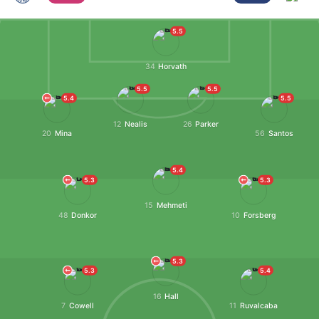
5.5
34
Horvath
5.5
5.5
5.4
5.5
12
Nealis
26
Parker
20
Mina
56
Santos
5.4
5.3
5.3
15
Mehmeti
48
Donkor
10
Forsberg
5.3
5.3
5.4
16
Hall
7
Cowell
11
Ruvalcaba