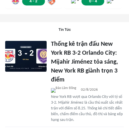
4
-
2
0
-
4
Tin Tức
Thống kê trận đấu New
York RB 3-2 Orlando City:
Mijahir Jiménez tỏa sáng,
New York RB giành trọn 3
điểm
02/8/2026
New York RB vượt qua Orlando City với tỷ số
3-2. Mijahir Jiménez là cầu thủ xuất sắc nhất
trận với điểm số 8.25. Thống kê chi tiết diễn
biến, chấm điểm cầu thủ, đồ thị và bảng xếp
hạng sau trận.