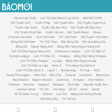
World Cup 2026
Lịch Thi Đấu World Cup 2026
BXH WC 2026
Đội Tuyển Anh
Tuyển Pháp
Đội Tuyển Đức
Đội Tuyển Argentina
Tuyển Hàn Quốc
Tuyển Tây Ban Nha
Đội Tuyển Bồ Đào Nha
Đội Tuyển Nhật Bản
Tuyển Hà Lan
Đội Tuyển Brazil
Messi
Cristiano Ronaldo
U23 Việt Nam
U17 Việt Nam
Đội Tuyển Việt Nam
Bóng Đá Việt Nam
Tin Thể Thao
Báo Bóng Đá
Kết Quả Bóng Đá
Bóng Đá
Ngoại Hạng Anh
Bảng Xếp Hạng Ngoại Hạng Anh
Lịch Thi Đấu Ngoại Hạng Anh
Champions League
Lịch Thi Đấu C1
Europa League
Lịch Thi Đấu C2
Vleague
Bảng Xếp Hạng Vleague
Lịch Thi Đấu Vleague
La Liga
Bảng Xếp Hạng La Liga
Lịch Thi Đấu La Liga
Serie A
Thứ Hạng Của Serie A
Lịch Thi Đấu Serie A
Ligue 1
Bundesliga
FA Cup
MLS
Saudi Pro League
Man Utd
Man City
Arsenal
Liverpool
Barcelona
Real Madrid
Bayern Munich
Juventus
Al Nassr
Inter Miami
Chelsea
Neymar
Haaland
Mbappe
Đình Bắc
Nguyễn Xuân Son
Lamine Yamal
Tin Tức
Giá Vàng
Xổ Số
Xsmn
Xsmb
Xổ Số Miền Trung
Vietlott
Lịch Âm
Bảng Giá Chứng Khoán
Giá Xăng Dầu
Tin Tennis