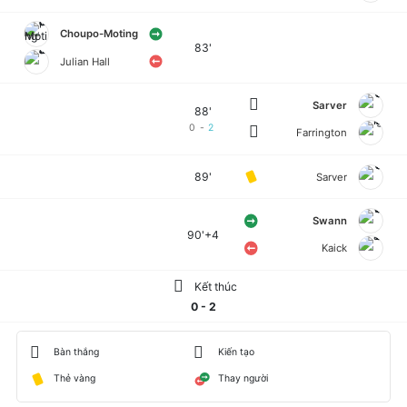
Choupo-Moting
83'
Julian Hall
Sarver
88'
0
-
2
Farrington
89'
Sarver
Swann
90'+4
Kaick
Kết thúc
0 - 2
Bàn thắng
Kiến tạo
Thẻ vàng
Thay người