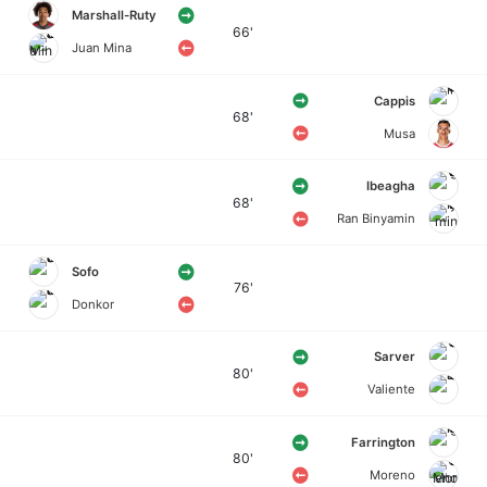
Marshall-Ruty
66'
Juan Mina
Cappis
68'
Musa
Ibeagha
68'
Ran Binyamin
Sofo
76'
Donkor
Sarver
80'
Valiente
Farrington
80'
Moreno