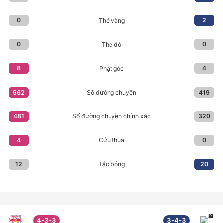
0
2
Thẻ vàng
0
0
Thẻ đỏ
8
4
Phạt góc
562
419
Số đường chuyền
481
320
Số đường chuyền chính xác
4
0
Cứu thua
12
20
Tắc bóng
4-3-3
3-4-3