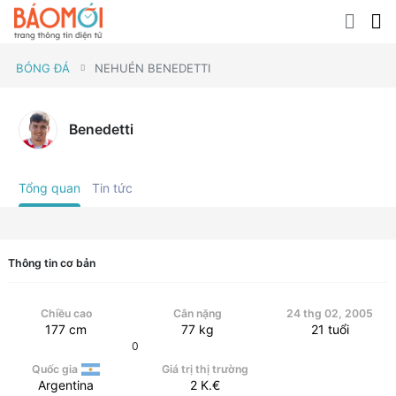
BÓNG ĐÁ
NEHUÉN BENEDETTI
Benedetti
Tổng quan
Tin tức
Thông tin cơ bản
Chiều cao
Cân nặng
24 thg 02, 2005
177
cm
77
kg
21
tuổi
0
Quốc gia
Giá trị thị trường
Argentina
2
K.€