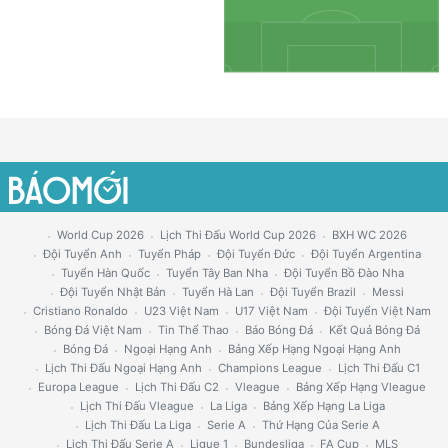
World Cup 2026
Lịch Thi Đấu World Cup 2026
BXH WC 2026
Đội Tuyển Anh
Tuyển Pháp
Đội Tuyển Đức
Đội Tuyển Argentina
Tuyển Hàn Quốc
Tuyển Tây Ban Nha
Đội Tuyển Bồ Đào Nha
Đội Tuyển Nhật Bản
Tuyển Hà Lan
Đội Tuyển Brazil
Messi
Cristiano Ronaldo
U23 Việt Nam
U17 Việt Nam
Đội Tuyển Việt Nam
Bóng Đá Việt Nam
Tin Thể Thao
Báo Bóng Đá
Kết Quả Bóng Đá
Bóng Đá
Ngoại Hạng Anh
Bảng Xếp Hạng Ngoại Hạng Anh
Lịch Thi Đấu Ngoại Hạng Anh
Champions League
Lịch Thi Đấu C1
Europa League
Lịch Thi Đấu C2
Vleague
Bảng Xếp Hạng Vleague
Lịch Thi Đấu Vleague
La Liga
Bảng Xếp Hạng La Liga
Lịch Thi Đấu La Liga
Serie A
Thứ Hạng Của Serie A
Lịch Thi Đấu Serie A
Ligue 1
Bundesliga
FA Cup
MLS