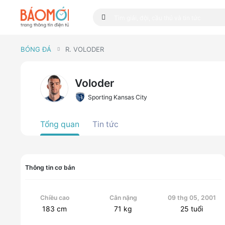
BÓNG ĐÁ
R. VOLODER
Voloder
Sporting Kansas City
Tổng quan
Tin tức
Thông tin cơ bản
Chiều cao
Cân nặng
09 thg 05, 2001
183
cm
71
kg
25
tuổi