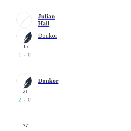
Julian
Hall
Donkor
15'
1
-
0
Donkor
21'
2
-
0
37'