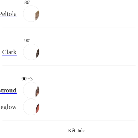
86'
Peltola
90'
Clark
90'+3
Stroud
Peglow
Kết thúc