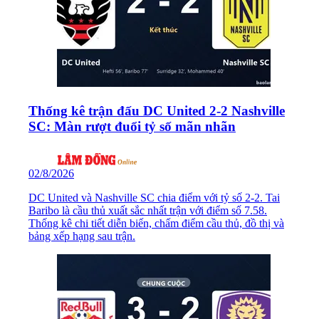
77
Kijima
Thống kê trận đấu DC United 2-2 Nashville
SC: Màn rượt đuổi tỷ số mãn nhãn
48
Turner
02/8/2026
DC United và Nashville SC chia điểm với tỷ số 2-2. Tai
Baribo là cầu thủ xuất sắc nhất trận với điểm số 7.58.
Thống kê chi tiết diễn biến, chấm điểm cầu thủ, đồ thị và
bảng xếp hạng sau trận.