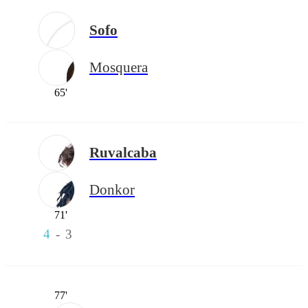
Sofo
Mosquera
65'
Ruvalcaba
Donkor
71'
4
-
3
77'