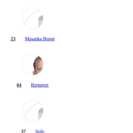
23
Masanka Bungi
04
Berggren
37
Sofo