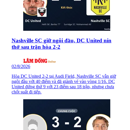
Nashville SC giữ ngôi đầu, DC United nín
thở sau trận hòa 2-2
02/8/2026
Hòa DC United 2-2 tại Audi Field, Nashville SC vẫn giữ
ngôi đầu với 40 điểm và đã giành vé vào vòng 1/16. DC
United đứng thứ 9 với 23 điểm sau 18 trận, nhưng chưa
chốt suất đi tiếp.