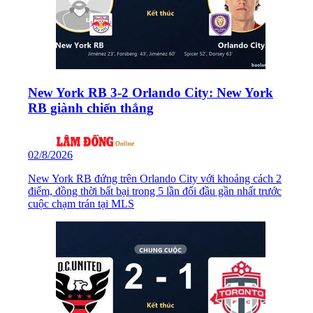
New York RB 3-2 Orlando City: New York
RB giành chiến thắng
02/8/2026
New York RB đứng trên Orlando City với khoảng cách 2
điểm, đồng thời bất bại trong 5 lần đối đầu gần nhất trước
cuộc chạm trán tại MLS