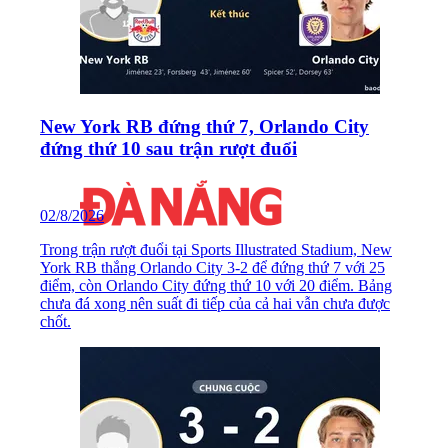
New York RB đứng thứ 7, Orlando City
đứng thứ 10 sau trận rượt đuổi
02/8/2026
Trong trận rượt đuổi tại Sports Illustrated Stadium, New
York RB thắng Orlando City 3-2 để đứng thứ 7 với 25
điểm, còn Orlando City đứng thứ 10 với 20 điểm. Bảng
chưa đá xong nên suất đi tiếp của cả hai vẫn chưa được
chốt.