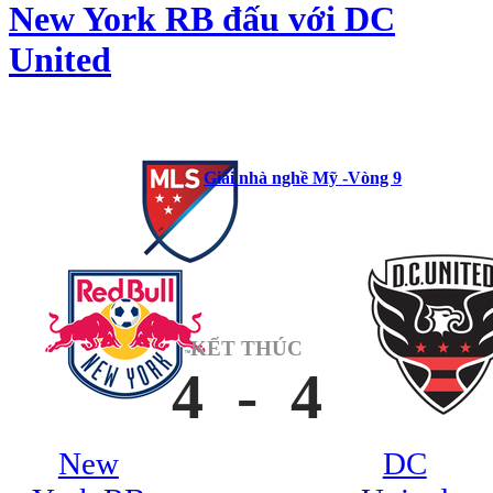
New York RB đấu với DC
United
Giải nhà nghề Mỹ
-Vòng 9
KẾT THÚC
4
-
4
New
DC