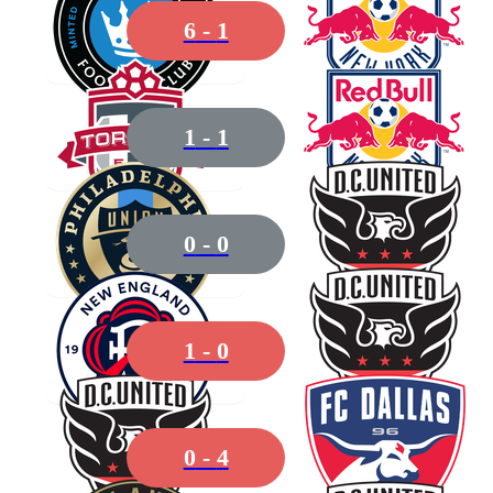
26
Parker
6
-
1
1
-
1
39
Benedetti
0
-
0
07
Cowell
1
-
0
0
-
4