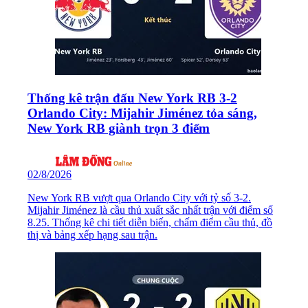
Thống kê trận đấu New York RB 3-2
Orlando City: Mijahir Jiménez tỏa sáng,
New York RB giành trọn 3 điểm
02/8/2026
New York RB vượt qua Orlando City với tỷ số 3-2.
Mijahir Jiménez là cầu thủ xuất sắc nhất trận với điểm số
8.25. Thống kê chi tiết diễn biến, chấm điểm cầu thủ, đồ
thị và bảng xếp hạng sau trận.