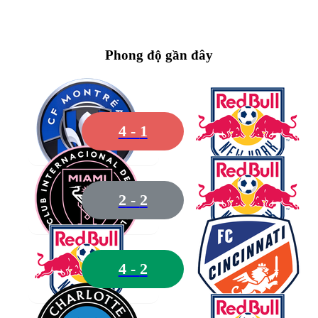
Phong độ gần đây
77
McCarthy
4
-
1
2
-
2
20
Juan Mina
4
-
2