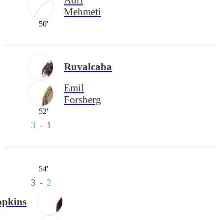
Mehmeti
50'
Ruvalcaba
Emil
Forsberg
52'
3
-
1
54'
3
-
2
pkins