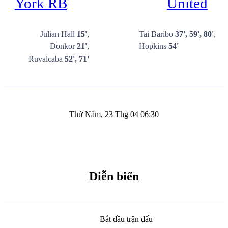
York RB
United
Julian Hall
15'
Tai Baribo
37', 59', 80'
Donkor
21'
Hopkins
54'
Ruvalcaba
52', 71'
Thứ Năm, 23 Thg 04 06:30
Diễn biến
Bắt đầu trận đấu