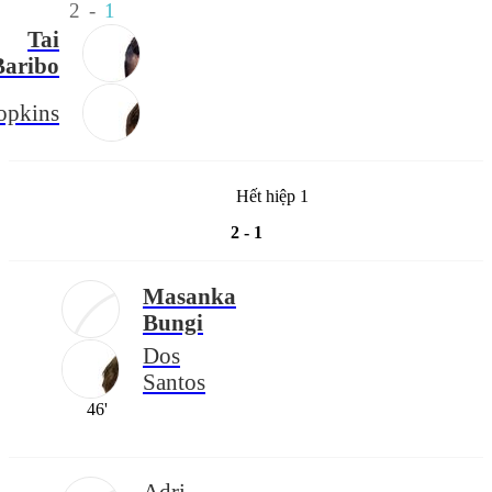
2
-
1
Tai
Baribo
opkins
Hết hiệp 1
2 - 1
Masanka
Bungi
Dos
Santos
46'
Adri