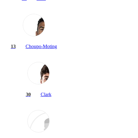
13
Choupo-Moting
30
Clark