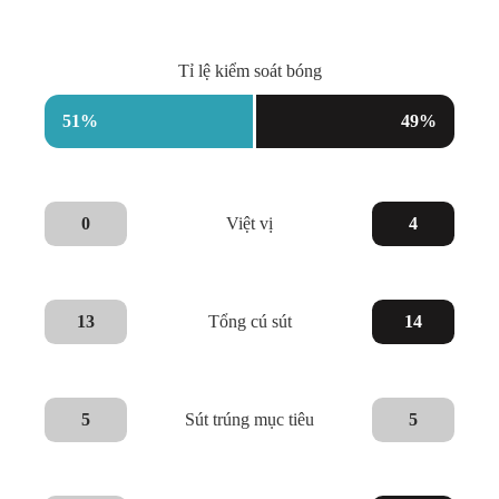
Tỉ lệ kiểm soát bóng
51
%
49
%
0
Việt vị
4
13
Tổng cú sút
14
5
Sút trúng mục tiêu
5