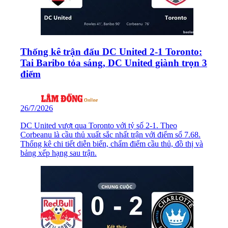
Thống kê trận đấu DC United 2-1 Toronto:
Tai Baribo tỏa sáng, DC United giành trọn 3
điểm
26/7/2026
DC United vượt qua Toronto với tỷ số 2-1. Theo
Corbeanu là cầu thủ xuất sắc nhất trận với điểm số 7.68.
Thống kê chi tiết diễn biến, chấm điểm cầu thủ, đồ thị và
bảng xếp hạng sau trận.