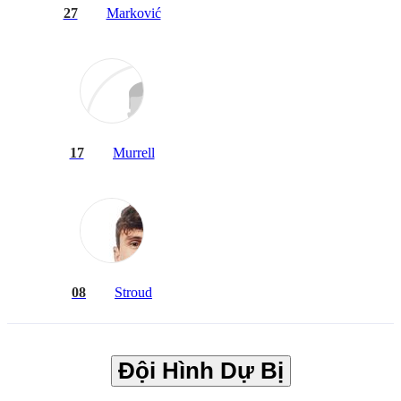
27
Marković
17
Murrell
08
Stroud
Đội Hình Dự Bị