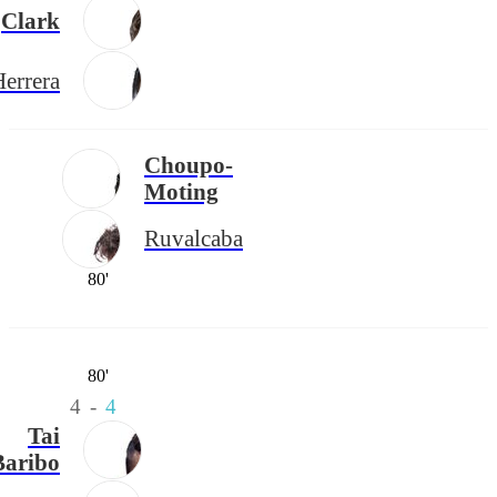
Clark
Herrera
Choupo-
Moting
Ruvalcaba
80'
80'
4
-
4
Tai
Baribo