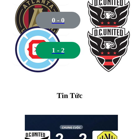
26
Bono
0
-
0
1
-
2
24
Jordan Farr
Tin Tức
12
Conner Antley