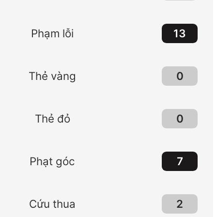
13
Phạm lỗi
0
Thẻ vàng
0
Thẻ đỏ
7
Phạt góc
2
Cứu thua