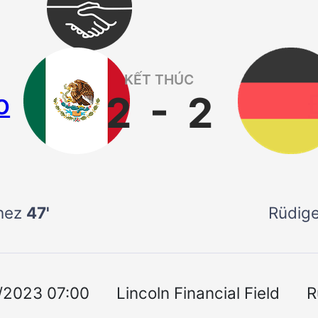
KẾT THÚC
o
2
-
2
chez
47'
Rüdig
0/2023 07:00
Lincoln Financial Field
R