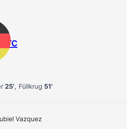
Đức
er
25'
Füllkrug
51'
ubiel Vazquez