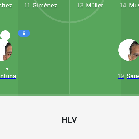
chez
11
Giménez
13
Müller
14
Mus
8
ntuna
19
San
HLV