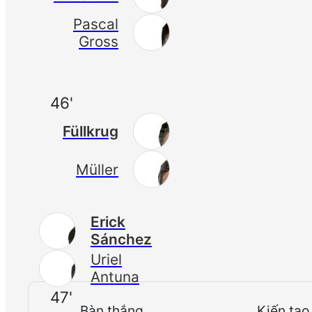
Pascal
Gross
46'
Füllkrug
Müller
Erick
Sánchez
Uriel
Antuna
47'
Bàn thắng
Kiến tạo