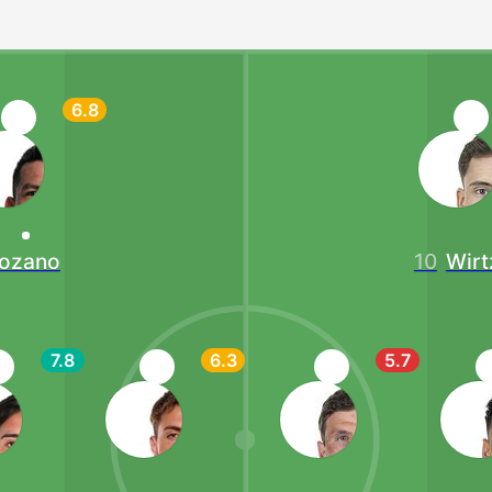
6.8
ozano
10
Wirt
7.8
6.3
5.7