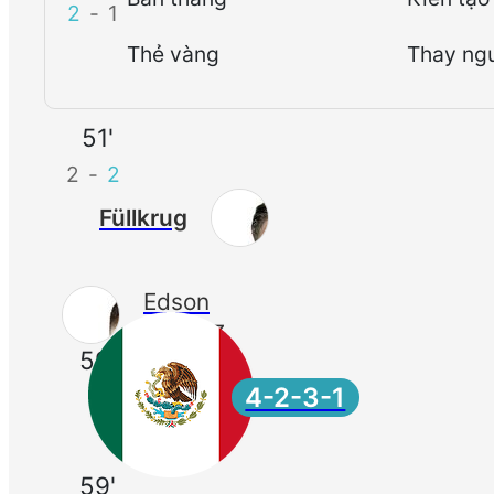
2
-
1
Thẻ vàng
Thay ng
51'
2
-
2
Füllkrug
Edson
Álvarez
59'
4-2-3-1
59'