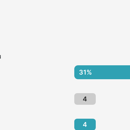
u
31
%
4
4