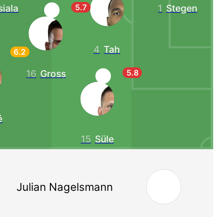
5.7
iala
1
Stegen
4
Tah
6.2
5.8
16
Gross
é
15
Süle
Julian Nagelsmann