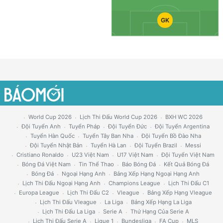
GK
World Cup 2026
Lịch Thi Đấu World Cup 2026
BXH WC 2026
Đội Tuyển Anh
Tuyển Pháp
Đội Tuyển Đức
Đội Tuyển Argentina
Tuyển Hàn Quốc
Tuyển Tây Ban Nha
Đội Tuyển Bồ Đào Nha
Đội Tuyển Nhật Bản
Tuyển Hà Lan
Đội Tuyển Brazil
Messi
Cristiano Ronaldo
U23 Việt Nam
U17 Việt Nam
Đội Tuyển Việt Nam
Bóng Đá Việt Nam
Tin Thể Thao
Báo Bóng Đá
Kết Quả Bóng Đá
Bóng Đá
Ngoại Hạng Anh
Bảng Xếp Hạng Ngoại Hạng Anh
Lịch Thi Đấu Ngoại Hạng Anh
Champions League
Lịch Thi Đấu C1
Europa League
Lịch Thi Đấu C2
Vleague
Bảng Xếp Hạng Vleague
Lịch Thi Đấu Vleague
La Liga
Bảng Xếp Hạng La Liga
Lịch Thi Đấu La Liga
Serie A
Thứ Hạng Của Serie A
Lịch Thi Đấu Serie A
Ligue 1
Bundesliga
FA Cup
MLS