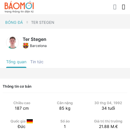
BÓNG ĐÁ
TER STEGEN
Ter Stegen
Barcelona
Tổng quan
Tin tức
Thông tin cơ bản
Chiều cao
Cân nặng
30 thg 04, 1992
187
cm
85
kg
34
tuổi
Quốc gia
Số áo
Giá trị thị trường
Đức
1
21.88
M.€