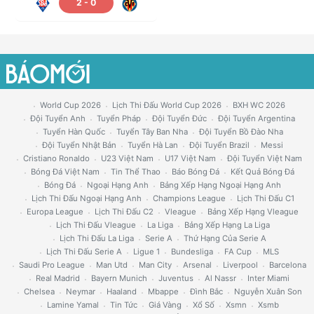
2
-
0
World Cup 2026
Lịch Thi Đấu World Cup 2026
BXH WC 2026
Đội Tuyển Anh
Tuyển Pháp
Đội Tuyển Đức
Đội Tuyển Argentina
Tuyển Hàn Quốc
Tuyển Tây Ban Nha
Đội Tuyển Bồ Đào Nha
Đội Tuyển Nhật Bản
Tuyển Hà Lan
Đội Tuyển Brazil
Messi
Cristiano Ronaldo
U23 Việt Nam
U17 Việt Nam
Đội Tuyển Việt Nam
Bóng Đá Việt Nam
Tin Thể Thao
Báo Bóng Đá
Kết Quả Bóng Đá
Bóng Đá
Ngoại Hạng Anh
Bảng Xếp Hạng Ngoại Hạng Anh
Lịch Thi Đấu Ngoại Hạng Anh
Champions League
Lịch Thi Đấu C1
Europa League
Lịch Thi Đấu C2
Vleague
Bảng Xếp Hạng Vleague
Lịch Thi Đấu Vleague
La Liga
Bảng Xếp Hạng La Liga
Lịch Thi Đấu La Liga
Serie A
Thứ Hạng Của Serie A
Lịch Thi Đấu Serie A
Ligue 1
Bundesliga
FA Cup
MLS
Saudi Pro League
Man Utd
Man City
Arsenal
Liverpool
Barcelona
Real Madrid
Bayern Munich
Juventus
Al Nassr
Inter Miami
Chelsea
Neymar
Haaland
Mbappe
Đình Bắc
Nguyễn Xuân Son
Lamine Yamal
Tin Tức
Giá Vàng
Xổ Số
Xsmn
Xsmb