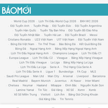
World Cup 2026
Lịch Thi Đấu World Cup 2026
BXH WC 2026
Đội Tuyển Anh
Tuyển Pháp
Đội Tuyển Đức
Đội Tuyển Argentina
Tuyển Hàn Quốc
Tuyển Tây Ban Nha
Đội Tuyển Bồ Đào Nha
Đội Tuyển Nhật Bản
Tuyển Hà Lan
Đội Tuyển Brazil
Messi
Cristiano Ronaldo
U23 Việt Nam
U17 Việt Nam
Đội Tuyển Việt Nam
Bóng Đá Việt Nam
Tin Thể Thao
Báo Bóng Đá
Kết Quả Bóng Đá
Bóng Đá
Ngoại Hạng Anh
Bảng Xếp Hạng Ngoại Hạng Anh
Lịch Thi Đấu Ngoại Hạng Anh
Champions League
Lịch Thi Đấu C1
Europa League
Lịch Thi Đấu C2
Vleague
Bảng Xếp Hạng Vleague
Lịch Thi Đấu Vleague
La Liga
Bảng Xếp Hạng La Liga
Lịch Thi Đấu La Liga
Serie A
Thứ Hạng Của Serie A
Lịch Thi Đấu Serie A
Ligue 1
Bundesliga
FA Cup
MLS
Saudi Pro League
Man Utd
Man City
Arsenal
Liverpool
Barcelona
Real Madrid
Bayern Munich
Juventus
Al Nassr
Inter Miami
Chelsea
Neymar
Haaland
Mbappe
Đình Bắc
Nguyễn Xuân Son
Lamine Yamal
Tin Tức
Giá Vàng
Xổ Số
Xsmn
Xsmb
Xổ Số Miền Trung
Vietlott
Lịch Âm
Bảng Giá Chứng Khoán
Giá Xăng Dầu
Tin Tennis