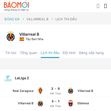
BÓNG ĐÁ
VILLARREAL B
LỊCH THI ĐẤU
Villarreal B
Tây Ban Nha
Tin tức
Tổng quan
Lịch thi đấu
Đội hình
Bảng xếp hạng
C
LaLiga 2
2
-
0
Real Zaragoza
Villarreal B
Kết Thúc
3
-
1
Villarreal B
Eldense
Kết Thúc