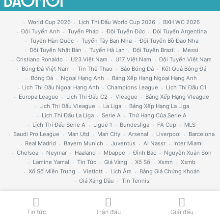
World Cup 2026
Lịch Thi Đấu World Cup 2026
BXH WC 2026
Đội Tuyển Anh
Tuyển Pháp
Đội Tuyển Đức
Đội Tuyển Argentina
Tuyển Hàn Quốc
Tuyển Tây Ban Nha
Đội Tuyển Bồ Đào Nha
Đội Tuyển Nhật Bản
Tuyển Hà Lan
Đội Tuyển Brazil
Messi
Cristiano Ronaldo
U23 Việt Nam
U17 Việt Nam
Đội Tuyển Việt Nam
Bóng Đá Việt Nam
Tin Thể Thao
Báo Bóng Đá
Kết Quả Bóng Đá
Bóng Đá
Ngoại Hạng Anh
Bảng Xếp Hạng Ngoại Hạng Anh
Lịch Thi Đấu Ngoại Hạng Anh
Champions League
Lịch Thi Đấu C1
Europa League
Lịch Thi Đấu C2
Vleague
Bảng Xếp Hạng Vleague
Lịch Thi Đấu Vleague
La Liga
Bảng Xếp Hạng La Liga
Lịch Thi Đấu La Liga
Serie A
Thứ Hạng Của Serie A
Lịch Thi Đấu Serie A
Ligue 1
Bundesliga
FA Cup
MLS
Saudi Pro League
Man Utd
Man City
Arsenal
Liverpool
Barcelona
Real Madrid
Bayern Munich
Juventus
Al Nassr
Inter Miami
Chelsea
Neymar
Haaland
Mbappe
Đình Bắc
Nguyễn Xuân Son
Lamine Yamal
Tin Tức
Giá Vàng
Xổ Số
Xsmn
Xsmb
Xổ Số Miền Trung
Vietlott
Lịch Âm
Bảng Giá Chứng Khoán
Giá Xăng Dầu
Tin Tennis
Tin tức
Trận đấu
Giải đấu