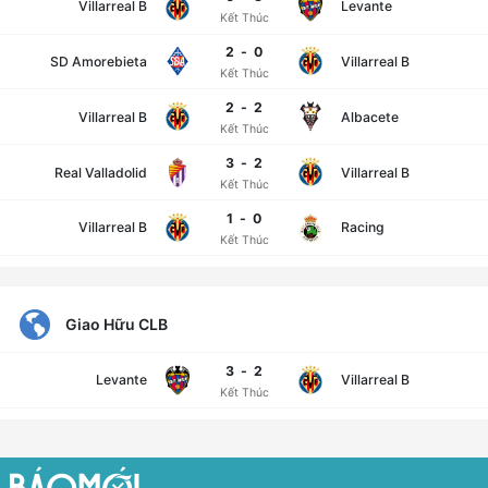
Villarreal B
Levante
Kết Thúc
2
-
0
SD Amorebieta
Villarreal B
Kết Thúc
2
-
2
Villarreal B
Albacete
Kết Thúc
3
-
2
Real Valladolid
Villarreal B
Kết Thúc
1
-
0
Villarreal B
Racing
Kết Thúc
Giao Hữu CLB
3
-
2
Levante
Villarreal B
Kết Thúc