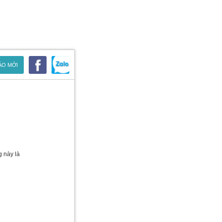
ÁO MỚI
g này là