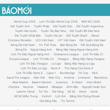
World Cup 2026
Lịch Thi Đấu World Cup 2026
BXH WC 2026
Đội Tuyển Anh
Tuyển Pháp
Đội Tuyển Đức
Đội Tuyển Argentina
Tuyển Hàn Quốc
Tuyển Tây Ban Nha
Đội Tuyển Bồ Đào Nha
Đội Tuyển Nhật Bản
Tuyển Hà Lan
Đội Tuyển Brazil
Messi
Cristiano Ronaldo
U23 Việt Nam
U17 Việt Nam
Đội Tuyển Việt Nam
Bóng Đá Việt Nam
Tin Thể Thao
Báo Bóng Đá
Kết Quả Bóng Đá
Bóng Đá
Ngoại Hạng Anh
Bảng Xếp Hạng Ngoại Hạng Anh
Lịch Thi Đấu Ngoại Hạng Anh
Champions League
Lịch Thi Đấu C1
Europa League
Lịch Thi Đấu C2
Vleague
Bảng Xếp Hạng Vleague
Lịch Thi Đấu Vleague
La Liga
Bảng Xếp Hạng La Liga
Lịch Thi Đấu La Liga
Serie A
Thứ Hạng Của Serie A
Lịch Thi Đấu Serie A
Ligue 1
Bundesliga
FA Cup
MLS
Saudi Pro League
Man Utd
Man City
Arsenal
Liverpool
Barcelona
Real Madrid
Bayern Munich
Juventus
Al Nassr
Inter Miami
Chelsea
Neymar
Haaland
Mbappe
Đình Bắc
Nguyễn Xuân Son
Lamine Yamal
Tin Tức
Giá Vàng
Xổ Số
Xsmn
Xsmb
Xổ Số Miền Trung
Vietlott
Lịch Âm
Bảng Giá Chứng Khoán
Giá Xăng Dầu
Tin Tennis