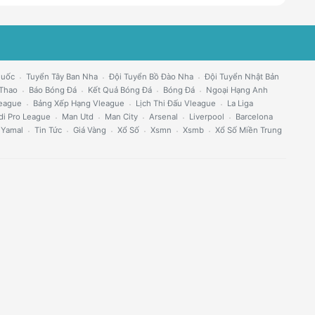
Quốc
Tuyển Tây Ban Nha
Đội Tuyển Bồ Đào Nha
Đội Tuyển Nhật Bản
 Thao
Báo Bóng Đá
Kết Quả Bóng Đá
Bóng Đá
Ngoại Hạng Anh
eague
Bảng Xếp Hạng Vleague
Lịch Thi Đấu Vleague
La Liga
di Pro League
Man Utd
Man City
Arsenal
Liverpool
Barcelona
 Yamal
Tin Tức
Giá Vàng
Xổ Số
Xsmn
Xsmb
Xổ Số Miền Trung