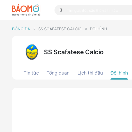
BÓNG ĐÁ
SS SCAFATESE CALCIO
ĐỘI HÌNH
SS Scafatese Calcio
Tin tức
Tổng quan
Lịch thi đấu
Đội hình