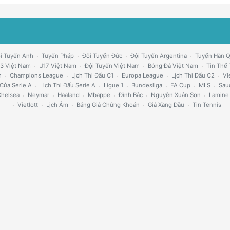
i Tuyển Anh
Tuyển Pháp
Đội Tuyển Đức
Đội Tuyển Argentina
Tuyển Hàn 
3 Việt Nam
U17 Việt Nam
Đội Tuyển Việt Nam
Bóng Đá Việt Nam
Tin Thể
h
Champions League
Lịch Thi Đấu C1
Europa League
Lịch Thi Đấu C2
Vl
Của Serie A
Lịch Thi Đấu Serie A
Ligue 1
Bundesliga
FA Cup
MLS
Sau
helsea
Neymar
Haaland
Mbappe
Đình Bắc
Nguyễn Xuân Son
Lamine
Vietlott
Lịch Âm
Bảng Giá Chứng Khoán
Giá Xăng Dầu
Tin Tennis