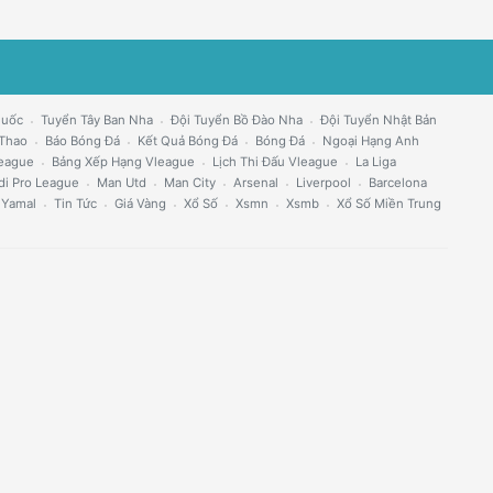
Quốc
Tuyển Tây Ban Nha
Đội Tuyển Bồ Đào Nha
Đội Tuyển Nhật Bản
 Thao
Báo Bóng Đá
Kết Quả Bóng Đá
Bóng Đá
Ngoại Hạng Anh
eague
Bảng Xếp Hạng Vleague
Lịch Thi Đấu Vleague
La Liga
di Pro League
Man Utd
Man City
Arsenal
Liverpool
Barcelona
 Yamal
Tin Tức
Giá Vàng
Xổ Số
Xsmn
Xsmb
Xổ Số Miền Trung