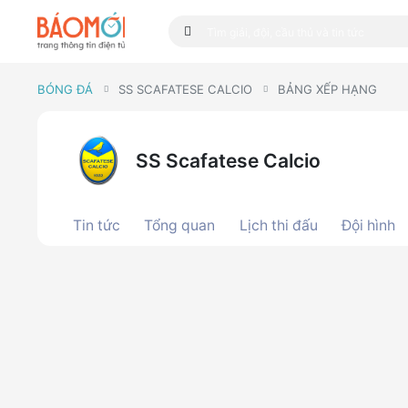
BÓNG ĐÁ
SS SCAFATESE CALCIO
BẢNG XẾP HẠNG
SS Scafatese Calcio
Tin tức
Tổng quan
Lịch thi đấu
Đội hình