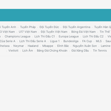
i Tuyển Anh
Tuyển Pháp
Đội Tuyển Đức
Đội Tuyển Argentina
Tuyển Hàn 
3 Việt Nam
U17 Việt Nam
Đội Tuyển Việt Nam
Bóng Đá Việt Nam
Tin Thể
h
Champions League
Lịch Thi Đấu C1
Europa League
Lịch Thi Đấu C2
Vl
Của Serie A
Lịch Thi Đấu Serie A
Ligue 1
Bundesliga
FA Cup
MLS
Sau
helsea
Neymar
Haaland
Mbappe
Đình Bắc
Nguyễn Xuân Son
Lamine
Vietlott
Lịch Âm
Bảng Giá Chứng Khoán
Giá Xăng Dầu
Tin Tennis