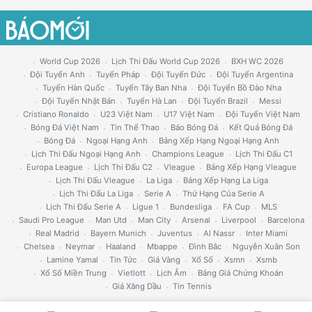
World Cup 2026
Lịch Thi Đấu World Cup 2026
BXH WC 2026
Đội Tuyển Anh
Tuyển Pháp
Đội Tuyển Đức
Đội Tuyển Argentina
Tuyển Hàn Quốc
Tuyển Tây Ban Nha
Đội Tuyển Bồ Đào Nha
Đội Tuyển Nhật Bản
Tuyển Hà Lan
Đội Tuyển Brazil
Messi
Cristiano Ronaldo
U23 Việt Nam
U17 Việt Nam
Đội Tuyển Việt Nam
Bóng Đá Việt Nam
Tin Thể Thao
Báo Bóng Đá
Kết Quả Bóng Đá
Bóng Đá
Ngoại Hạng Anh
Bảng Xếp Hạng Ngoại Hạng Anh
Lịch Thi Đấu Ngoại Hạng Anh
Champions League
Lịch Thi Đấu C1
Europa League
Lịch Thi Đấu C2
Vleague
Bảng Xếp Hạng Vleague
Lịch Thi Đấu Vleague
La Liga
Bảng Xếp Hạng La Liga
Lịch Thi Đấu La Liga
Serie A
Thứ Hạng Của Serie A
Lịch Thi Đấu Serie A
Ligue 1
Bundesliga
FA Cup
MLS
Saudi Pro League
Man Utd
Man City
Arsenal
Liverpool
Barcelona
Real Madrid
Bayern Munich
Juventus
Al Nassr
Inter Miami
Chelsea
Neymar
Haaland
Mbappe
Đình Bắc
Nguyễn Xuân Son
Lamine Yamal
Tin Tức
Giá Vàng
Xổ Số
Xsmn
Xsmb
Xổ Số Miền Trung
Vietlott
Lịch Âm
Bảng Giá Chứng Khoán
Giá Xăng Dầu
Tin Tennis