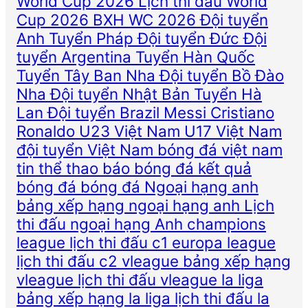
World Cup 2026
Lịch thi đấu World
Cup 2026
BXH WC 2026
Đội tuyển
Anh
Tuyển Pháp
Đội tuyển Đức
Đội
tuyển Argentina
Tuyển Hàn Quốc
Tuyển Tây Ban Nha
Đội tuyển Bồ Đào
Nha
Đội tuyển Nhật Bản
Tuyển Hà
Lan
Đội tuyển Brazil
Messi
Cristiano
Ronaldo
U23 Việt Nam
U17 Việt Nam
đội tuyển Việt Nam
bóng đá việt nam
tin thể thao
báo bóng đá
kết quả
bóng đá
bóng đá
Ngoại hạng anh
bảng xếp hạng ngoại hạng anh
Lịch
thi đấu ngoại hạng Anh
champions
league
lịch thi đấu c1
europa league
lịch thi đấu c2
vleague
bảng xếp hạng
vleague
lịch thi đấu vleague
la liga
bảng xếp hạng la liga
lịch thi đấu la