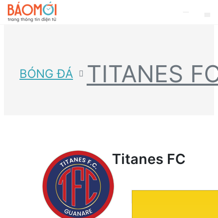
TITANES F
BÓNG ĐÁ
Titanes FC