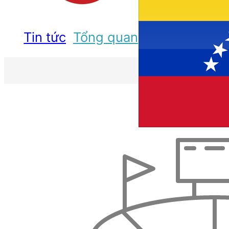
Tin tức
Tổng quan
Lịch thi đấu
Đ