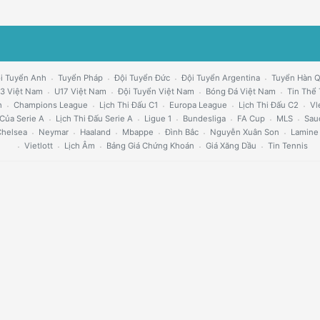
i Tuyển Anh
Tuyển Pháp
Đội Tuyển Đức
Đội Tuyển Argentina
Tuyển Hàn 
3 Việt Nam
U17 Việt Nam
Đội Tuyển Việt Nam
Bóng Đá Việt Nam
Tin Thể
h
Champions League
Lịch Thi Đấu C1
Europa League
Lịch Thi Đấu C2
Vl
Của Serie A
Lịch Thi Đấu Serie A
Ligue 1
Bundesliga
FA Cup
MLS
Sau
helsea
Neymar
Haaland
Mbappe
Đình Bắc
Nguyễn Xuân Son
Lamine
Vietlott
Lịch Âm
Bảng Giá Chứng Khoán
Giá Xăng Dầu
Tin Tennis