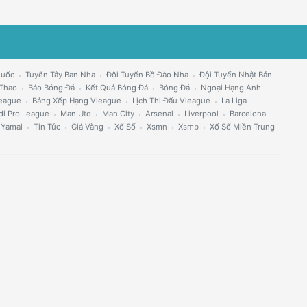
Quốc
Tuyển Tây Ban Nha
Đội Tuyển Bồ Đào Nha
Đội Tuyển Nhật Bản
 Thao
Báo Bóng Đá
Kết Quả Bóng Đá
Bóng Đá
Ngoại Hạng Anh
eague
Bảng Xếp Hạng Vleague
Lịch Thi Đấu Vleague
La Liga
di Pro League
Man Utd
Man City
Arsenal
Liverpool
Barcelona
 Yamal
Tin Tức
Giá Vàng
Xổ Số
Xsmn
Xsmb
Xổ Số Miền Trung