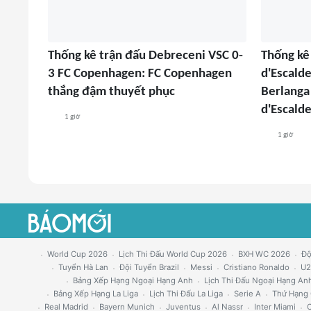
Thống kê trận đấu Debreceni VSC 0-
Thống kê 
3 FC Copenhagen: FC Copenhagen
d'Escalde
thắng đậm thuyết phục
Berlanga 
d'Escalde
1 giờ
1 giờ
World Cup 2026
Lịch Thi Đấu World Cup 2026
BXH WC 2026
Độ
Tuyển Hà Lan
Đội Tuyển Brazil
Messi
Cristiano Ronaldo
U2
Bảng Xếp Hạng Ngoại Hạng Anh
Lịch Thi Đấu Ngoại Hạng An
Bảng Xếp Hạng La Liga
Lịch Thi Đấu La Liga
Serie A
Thứ Hạng 
Real Madrid
Bayern Munich
Juventus
Al Nassr
Inter Miami
C