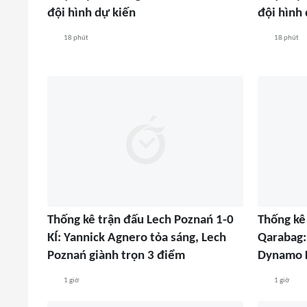
đội hình dự kiến
đội hình
18 phút
18 phút
Thống kê trận đấu Lech Poznań 1-0
Thống kê
KÍ: Yannick Agnero tỏa sáng, Lech
Qarabag:
Poznań giành trọn 3 điểm
Dynamo K
1 giờ
1 giờ