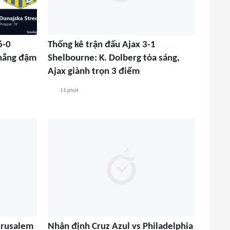
6-0
Thống kê trận đấu Ajax 3-1
thắng đậm
Shelbourne: K. Dolberg tỏa sáng,
Ajax giành trọn 3 điểm
11 phút
erusalem
Nhận định Cruz Azul vs Philadelphia