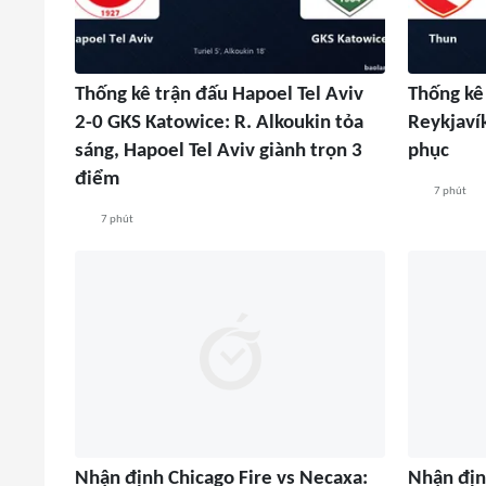
Thống kê trận đấu Hapoel Tel Aviv
Thống kê
2-0 GKS Katowice: R. Alkoukin tỏa
Reykjaví
sáng, Hapoel Tel Aviv giành trọn 3
phục
điểm
7 phút
7 phút
Nhận định Chicago Fire vs Necaxa:
Nhận địn