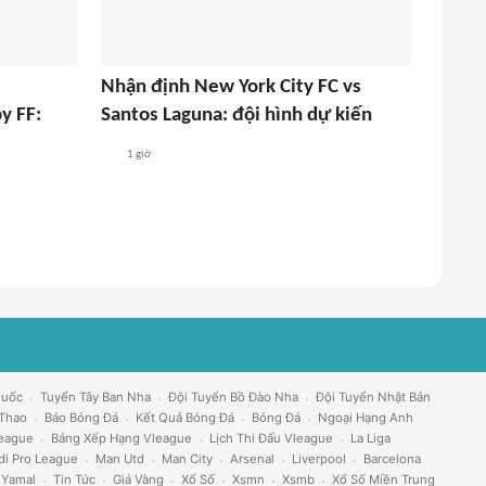
Nhận định New York City FC vs
y FF:
Santos Laguna: đội hình dự kiến
1 giờ
Quốc
Tuyển Tây Ban Nha
Đội Tuyển Bồ Đào Nha
Đội Tuyển Nhật Bản
 Thao
Báo Bóng Đá
Kết Quả Bóng Đá
Bóng Đá
Ngoại Hạng Anh
eague
Bảng Xếp Hạng Vleague
Lịch Thi Đấu Vleague
La Liga
di Pro League
Man Utd
Man City
Arsenal
Liverpool
Barcelona
 Yamal
Tin Tức
Giá Vàng
Xổ Số
Xsmn
Xsmb
Xổ Số Miền Trung