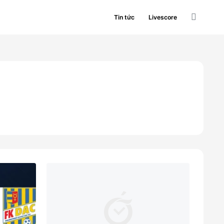
Tin tức
Livescore