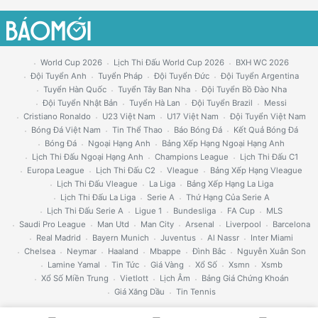
World Cup 2026
Lịch Thi Đấu World Cup 2026
BXH WC 2026
Đội Tuyển Anh
Tuyển Pháp
Đội Tuyển Đức
Đội Tuyển Argentina
Tuyển Hàn Quốc
Tuyển Tây Ban Nha
Đội Tuyển Bồ Đào Nha
Đội Tuyển Nhật Bản
Tuyển Hà Lan
Đội Tuyển Brazil
Messi
Cristiano Ronaldo
U23 Việt Nam
U17 Việt Nam
Đội Tuyển Việt Nam
Bóng Đá Việt Nam
Tin Thể Thao
Báo Bóng Đá
Kết Quả Bóng Đá
Bóng Đá
Ngoại Hạng Anh
Bảng Xếp Hạng Ngoại Hạng Anh
Lịch Thi Đấu Ngoại Hạng Anh
Champions League
Lịch Thi Đấu C1
Europa League
Lịch Thi Đấu C2
Vleague
Bảng Xếp Hạng Vleague
Lịch Thi Đấu Vleague
La Liga
Bảng Xếp Hạng La Liga
Lịch Thi Đấu La Liga
Serie A
Thứ Hạng Của Serie A
Lịch Thi Đấu Serie A
Ligue 1
Bundesliga
FA Cup
MLS
Saudi Pro League
Man Utd
Man City
Arsenal
Liverpool
Barcelona
Real Madrid
Bayern Munich
Juventus
Al Nassr
Inter Miami
Chelsea
Neymar
Haaland
Mbappe
Đình Bắc
Nguyễn Xuân Son
Lamine Yamal
Tin Tức
Giá Vàng
Xổ Số
Xsmn
Xsmb
Xổ Số Miền Trung
Vietlott
Lịch Âm
Bảng Giá Chứng Khoán
Giá Xăng Dầu
Tin Tennis