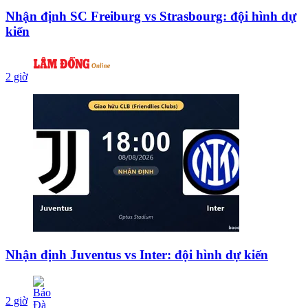
Nhận định SC Freiburg vs Strasbourg: đội hình dự
kiến
2 giờ
Nhận định Juventus vs Inter: đội hình dự kiến
2 giờ