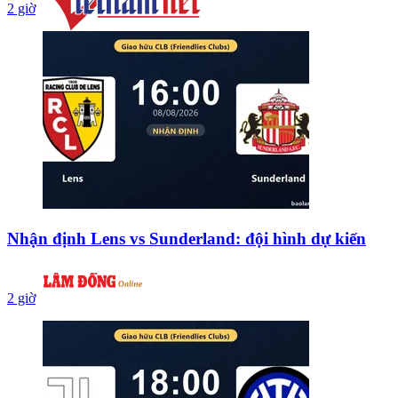
2 giờ
Nhận định Lens vs Sunderland: đội hình dự kiến
2 giờ