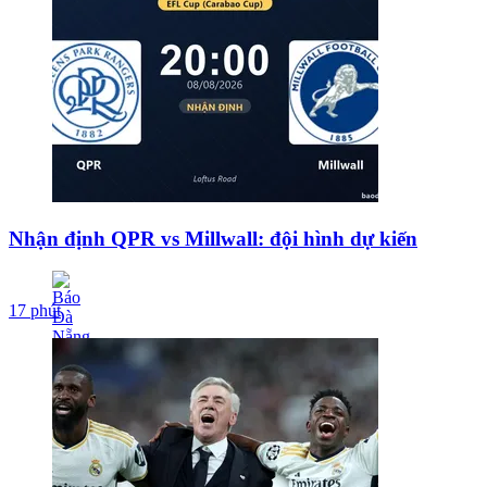
Nhận định QPR vs Millwall: đội hình dự kiến
17 phút