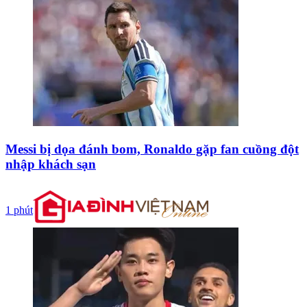
Messi bị dọa đánh bom, Ronaldo gặp fan cuồng đột
nhập khách sạn
1 phút