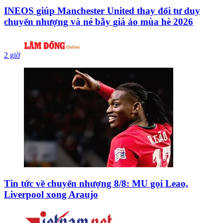
INEOS giúp Manchester United thay đổi tư duy
chuyển nhượng và né bẫy giá ảo mùa hè 2026
2 giờ
Tin tức về chuyển nhượng 8/8: MU gọi Leao,
Liverpool xong Araujo