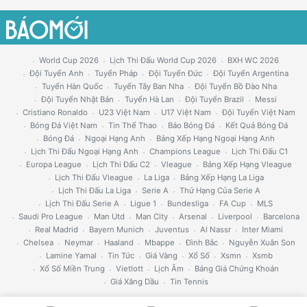
World Cup 2026
Lịch Thi Đấu World Cup 2026
BXH WC 2026
Đội Tuyển Anh
Tuyển Pháp
Đội Tuyển Đức
Đội Tuyển Argentina
Tuyển Hàn Quốc
Tuyển Tây Ban Nha
Đội Tuyển Bồ Đào Nha
Đội Tuyển Nhật Bản
Tuyển Hà Lan
Đội Tuyển Brazil
Messi
Cristiano Ronaldo
U23 Việt Nam
U17 Việt Nam
Đội Tuyển Việt Nam
Bóng Đá Việt Nam
Tin Thể Thao
Báo Bóng Đá
Kết Quả Bóng Đá
Bóng Đá
Ngoại Hạng Anh
Bảng Xếp Hạng Ngoại Hạng Anh
Lịch Thi Đấu Ngoại Hạng Anh
Champions League
Lịch Thi Đấu C1
Europa League
Lịch Thi Đấu C2
Vleague
Bảng Xếp Hạng Vleague
Lịch Thi Đấu Vleague
La Liga
Bảng Xếp Hạng La Liga
Lịch Thi Đấu La Liga
Serie A
Thứ Hạng Của Serie A
Lịch Thi Đấu Serie A
Ligue 1
Bundesliga
FA Cup
MLS
Saudi Pro League
Man Utd
Man City
Arsenal
Liverpool
Barcelona
Real Madrid
Bayern Munich
Juventus
Al Nassr
Inter Miami
Chelsea
Neymar
Haaland
Mbappe
Đình Bắc
Nguyễn Xuân Son
Lamine Yamal
Tin Tức
Giá Vàng
Xổ Số
Xsmn
Xsmb
Xổ Số Miền Trung
Vietlott
Lịch Âm
Bảng Giá Chứng Khoán
Giá Xăng Dầu
Tin Tennis