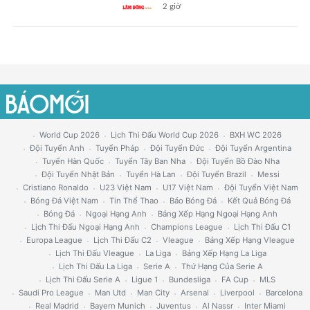
2 giờ
World Cup 2026
Lịch Thi Đấu World Cup 2026
BXH WC 2026
Đội Tuyển Anh
Tuyển Pháp
Đội Tuyển Đức
Đội Tuyển Argentina
Tuyển Hàn Quốc
Tuyển Tây Ban Nha
Đội Tuyển Bồ Đào Nha
Đội Tuyển Nhật Bản
Tuyển Hà Lan
Đội Tuyển Brazil
Messi
Cristiano Ronaldo
U23 Việt Nam
U17 Việt Nam
Đội Tuyển Việt Nam
Bóng Đá Việt Nam
Tin Thể Thao
Báo Bóng Đá
Kết Quả Bóng Đá
Bóng Đá
Ngoại Hạng Anh
Bảng Xếp Hạng Ngoại Hạng Anh
Lịch Thi Đấu Ngoại Hạng Anh
Champions League
Lịch Thi Đấu C1
Europa League
Lịch Thi Đấu C2
Vleague
Bảng Xếp Hạng Vleague
Lịch Thi Đấu Vleague
La Liga
Bảng Xếp Hạng La Liga
Lịch Thi Đấu La Liga
Serie A
Thứ Hạng Của Serie A
Lịch Thi Đấu Serie A
Ligue 1
Bundesliga
FA Cup
MLS
Saudi Pro League
Man Utd
Man City
Arsenal
Liverpool
Barcelona
Real Madrid
Bayern Munich
Juventus
Al Nassr
Inter Miami