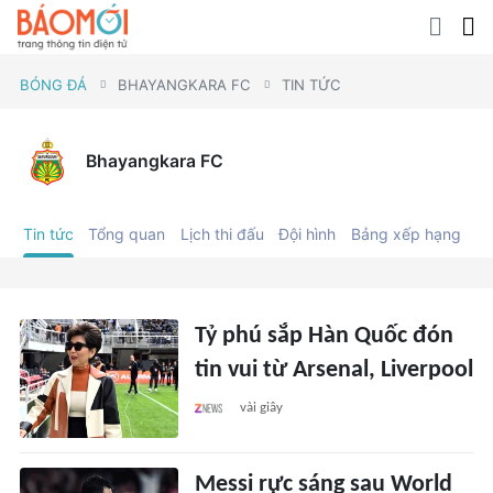
BÓNG ĐÁ
BHAYANGKARA FC
TIN TỨC
Bhayangkara FC
Tin tức
Tổng quan
Lịch thi đấu
Đội hình
Bảng xếp hạng
C
Tỷ phú sắp Hàn Quốc đón
tin vui từ Arsenal, Liverpool
vài giây
Messi rực sáng sau World