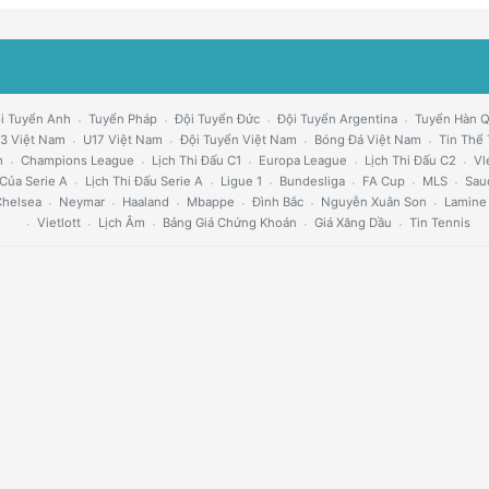
i Tuyển Anh
Tuyển Pháp
Đội Tuyển Đức
Đội Tuyển Argentina
Tuyển Hàn 
3 Việt Nam
U17 Việt Nam
Đội Tuyển Việt Nam
Bóng Đá Việt Nam
Tin Thể
h
Champions League
Lịch Thi Đấu C1
Europa League
Lịch Thi Đấu C2
Vl
Của Serie A
Lịch Thi Đấu Serie A
Ligue 1
Bundesliga
FA Cup
MLS
Sau
helsea
Neymar
Haaland
Mbappe
Đình Bắc
Nguyễn Xuân Son
Lamine
Vietlott
Lịch Âm
Bảng Giá Chứng Khoán
Giá Xăng Dầu
Tin Tennis