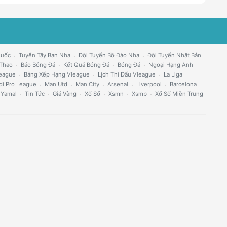
Quốc
Tuyển Tây Ban Nha
Đội Tuyển Bồ Đào Nha
Đội Tuyển Nhật Bản
 Thao
Báo Bóng Đá
Kết Quả Bóng Đá
Bóng Đá
Ngoại Hạng Anh
eague
Bảng Xếp Hạng Vleague
Lịch Thi Đấu Vleague
La Liga
di Pro League
Man Utd
Man City
Arsenal
Liverpool
Barcelona
 Yamal
Tin Tức
Giá Vàng
Xổ Số
Xsmn
Xsmb
Xổ Số Miền Trung