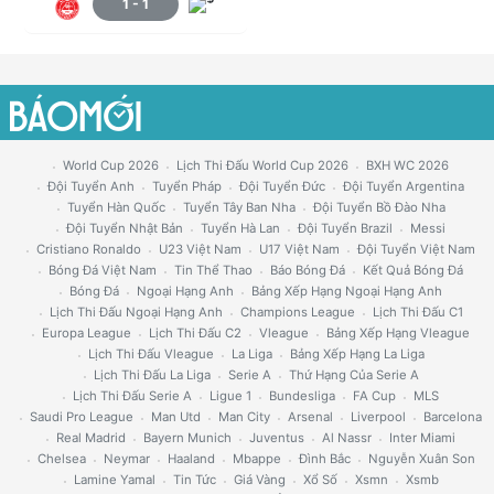
1
-
1
World Cup 2026
Lịch Thi Đấu World Cup 2026
BXH WC 2026
Đội Tuyển Anh
Tuyển Pháp
Đội Tuyển Đức
Đội Tuyển Argentina
Tuyển Hàn Quốc
Tuyển Tây Ban Nha
Đội Tuyển Bồ Đào Nha
Đội Tuyển Nhật Bản
Tuyển Hà Lan
Đội Tuyển Brazil
Messi
Cristiano Ronaldo
U23 Việt Nam
U17 Việt Nam
Đội Tuyển Việt Nam
Bóng Đá Việt Nam
Tin Thể Thao
Báo Bóng Đá
Kết Quả Bóng Đá
Bóng Đá
Ngoại Hạng Anh
Bảng Xếp Hạng Ngoại Hạng Anh
Lịch Thi Đấu Ngoại Hạng Anh
Champions League
Lịch Thi Đấu C1
Europa League
Lịch Thi Đấu C2
Vleague
Bảng Xếp Hạng Vleague
Lịch Thi Đấu Vleague
La Liga
Bảng Xếp Hạng La Liga
Lịch Thi Đấu La Liga
Serie A
Thứ Hạng Của Serie A
Lịch Thi Đấu Serie A
Ligue 1
Bundesliga
FA Cup
MLS
Saudi Pro League
Man Utd
Man City
Arsenal
Liverpool
Barcelona
Real Madrid
Bayern Munich
Juventus
Al Nassr
Inter Miami
Chelsea
Neymar
Haaland
Mbappe
Đình Bắc
Nguyễn Xuân Son
Lamine Yamal
Tin Tức
Giá Vàng
Xổ Số
Xsmn
Xsmb