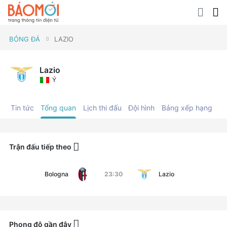
BÓNG ĐÁ
LAZIO
Lazio
Ý
Tin tức
Tổng quan
Lịch thi đấu
Đội hình
Bảng xếp hạng
C
Trận đấu tiếp theo
Bologna
23:30
Lazio
Phong độ gần đây