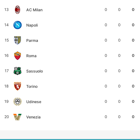
13
0
0
0
AC Milan
14
0
0
0
Napoli
15
0
0
0
Parma
16
0
0
0
Roma
17
0
0
0
Sassuolo
18
0
0
0
Torino
19
0
0
0
Udinese
20
0
0
0
Venezia