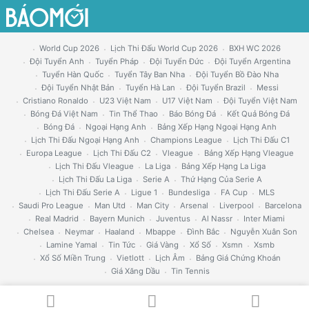
World Cup 2026
Lịch Thi Đấu World Cup 2026
BXH WC 2026
Đội Tuyển Anh
Tuyển Pháp
Đội Tuyển Đức
Đội Tuyển Argentina
Tuyển Hàn Quốc
Tuyển Tây Ban Nha
Đội Tuyển Bồ Đào Nha
Đội Tuyển Nhật Bản
Tuyển Hà Lan
Đội Tuyển Brazil
Messi
Cristiano Ronaldo
U23 Việt Nam
U17 Việt Nam
Đội Tuyển Việt Nam
Bóng Đá Việt Nam
Tin Thể Thao
Báo Bóng Đá
Kết Quả Bóng Đá
Bóng Đá
Ngoại Hạng Anh
Bảng Xếp Hạng Ngoại Hạng Anh
Lịch Thi Đấu Ngoại Hạng Anh
Champions League
Lịch Thi Đấu C1
Europa League
Lịch Thi Đấu C2
Vleague
Bảng Xếp Hạng Vleague
Lịch Thi Đấu Vleague
La Liga
Bảng Xếp Hạng La Liga
Lịch Thi Đấu La Liga
Serie A
Thứ Hạng Của Serie A
Lịch Thi Đấu Serie A
Ligue 1
Bundesliga
FA Cup
MLS
Saudi Pro League
Man Utd
Man City
Arsenal
Liverpool
Barcelona
Real Madrid
Bayern Munich
Juventus
Al Nassr
Inter Miami
Chelsea
Neymar
Haaland
Mbappe
Đình Bắc
Nguyễn Xuân Son
Lamine Yamal
Tin Tức
Giá Vàng
Xổ Số
Xsmn
Xsmb
Xổ Số Miền Trung
Vietlott
Lịch Âm
Bảng Giá Chứng Khoán
Giá Xăng Dầu
Tin Tennis