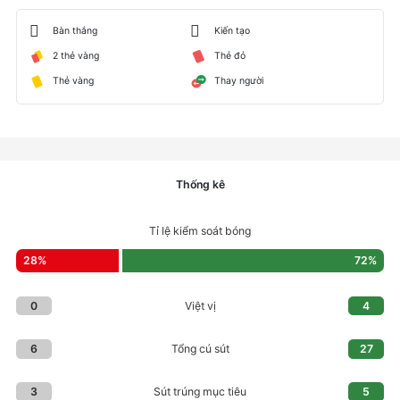
Bàn thắng
Kiến tạo
2 thẻ vàng
Thẻ đỏ
Thẻ vàng
Thay người
Thống kê
Tỉ lệ kiểm soát bóng
28
%
72
%
0
4
Việt vị
6
27
Tổng cú sút
3
5
Sút trúng mục tiêu