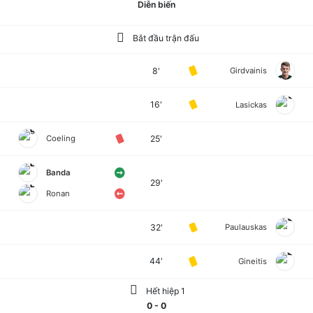
Diễn biến
Bắt đầu trận đấu
8'
Girdvainis
16'
Lasickas
25'
Coeling
Banda
29'
Ronan
32'
Paulauskas
44'
Gineitis
Hết hiệp 1
0 - 0