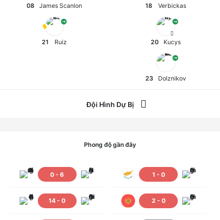
08
James Scanlon
18
Verbickas
21
Ruiz
20
Kucys
23
Dolznikov
Đội Hình Dự Bị
13
Lopez
16
Černiauskas
Phong độ gần đây
0
-
6
1
-
0
02
Carrington
12
Gertmonas
14
-
0
2
-
0
03
Chipolina
03
Beneta