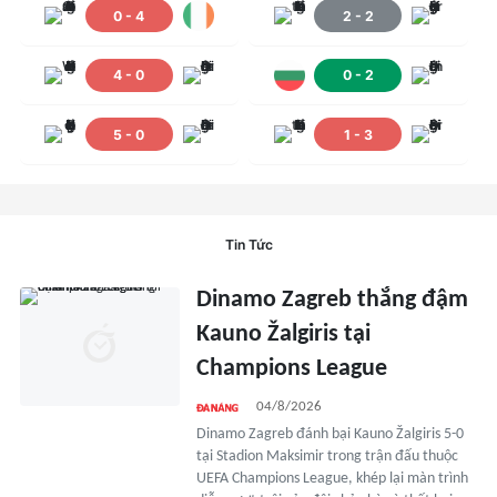
0
-
4
2
-
2
16
Kai Mauro
05
Kazukolovas
4
-
0
0
-
2
5
-
0
1
-
3
22
Peacock
06
Vareika
07
Casciaro
08
Matulevičius
Tin Tức
Dinamo Zagreb thắng đậm
18
Liam Jessop
22
Golubickas
Kauno Žalgiris tại
Champions League
09
Jaiden Bartolo
04/8/2026
Dinamo Zagreb đánh bại Kauno Žalgiris 5-0
tại Stadion Maksimir trong trận đấu thuộc
UEFA Champions League, khép lại màn trình