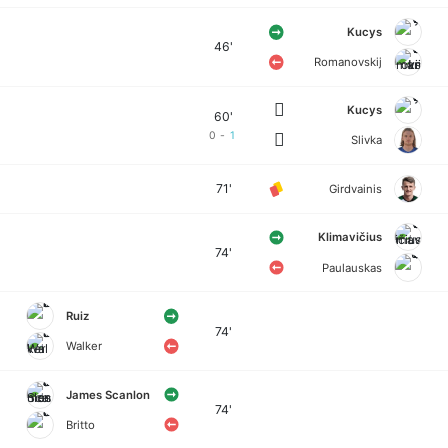
Kucys
46'
Romanovskij
Kucys
60'
0
-
1
Slivka
71'
Girdvainis
Klimavičius
74'
Paulauskas
Ruiz
74'
Walker
James Scanlon
74'
Britto