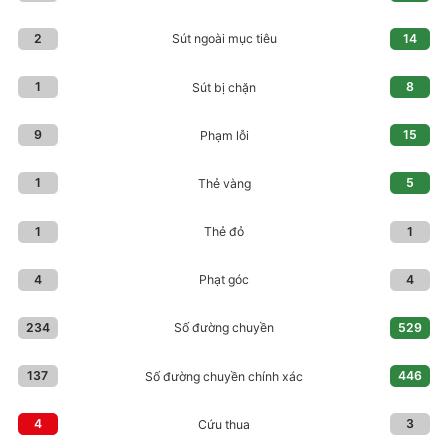
2
14
Sút ngoài mục tiêu
1
8
Sút bị chặn
9
15
Phạm lỗi
1
5
Thẻ vàng
1
1
Thẻ đỏ
4
4
Phạt góc
234
529
Số đường chuyền
137
446
Số đường chuyền chính xác
4
3
Cứu thua