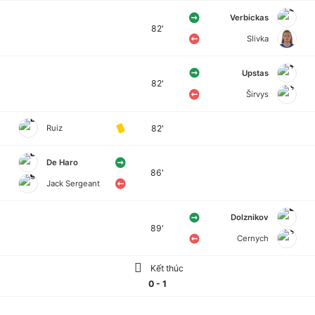
Verbickas
82'
Slivka
Upstas
82'
Širvys
82'
Ruiz
De Haro
86'
Jack Sergeant
Dolznikov
89'
Cernych
Kết thúc
0 - 1