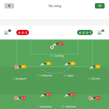
8
16
Tắc bóng
4-4-2
4-2-3-1
4.7
23
Coeling
6
6
6
6
14
Chipolina
6
Lopes
4
Sergeant
12
Olivero
5.9
5.9
5.4
5.8
5
Annesley
15
Hartman