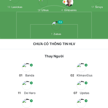
13
Lasickas
17
Širvys
19
Utkus
4
Girdvainis
7.2
1
Zubas
CHƯA CÓ THÔNG TIN HLV
Thay Người
01
Banda
02
Klimavičius
11
De Haro
07
Upstas