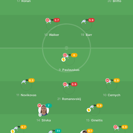
17
Ronan
20
Britto
5.7
5.9
10
Walker
19
Barr
6
9
Paulauskas
6.5
6.9
5.9
11
Novikovas
10
Cernych
21
Romanovskij
7
6.9
14
Slivka
15
Gineitis
6.7
6.9
7.1
6.1