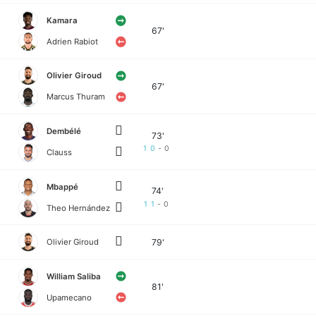
Kamara
67'
Adrien Rabiot
Olivier Giroud
67'
Marcus Thuram
Dembélé
73'
10
-
0
Clauss
Mbappé
74'
11
-
0
Theo Hernández
79'
Olivier Giroud
William Saliba
81'
Upamecano