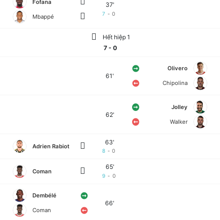
Fofana
37'
7
-
0
Mbappé
Hết hiệp 1
7 - 0
Olivero
61'
Chipolina
Jolley
62'
Walker
63'
Adrien Rabiot
8
-
0
65'
Coman
9
-
0
Dembélé
66'
Coman