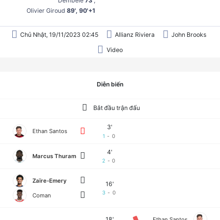
Dembélé
73'
Olivier Giroud
89', 90'+1
Chủ Nhật, 19/11/2023 02:45
Allianz Riviera
John Brooks
Video
Diễn biến
Bắt đầu trận đấu
3'
Ethan Santos
1
-
0
4'
Marcus Thuram
2
-
0
Zaïre-Emery
16'
3
-
0
Coman
18'
Ethan Santos