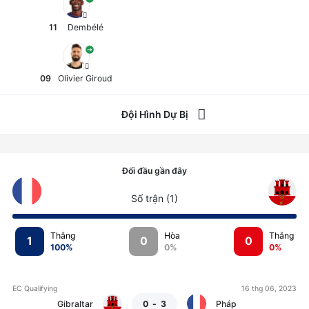
11
Dembélé
09
Olivier Giroud
Đội Hình Dự Bị
23
Aréola
13
Lopez
Đối đầu gần đây
Số trận (
1
)
01
Samba
01
Banda
Thắng
Hòa
Thắng
1
0
0
100
%
0
%
0
%
21
Lucas Hernández
05
Kevagn Ronco
EC Qualifying
16 thg 06, 2023
Gibraltar
0
-
3
Pháp