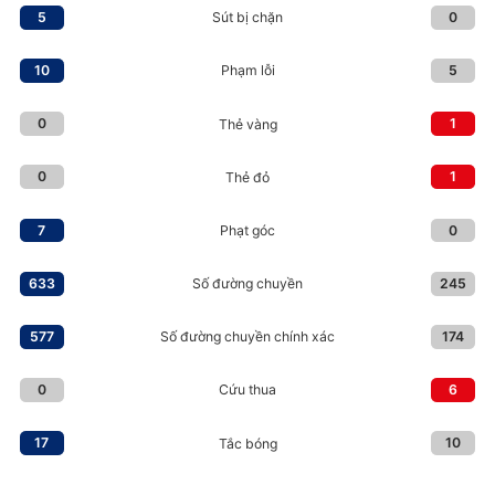
5
0
Sút bị chặn
10
5
Phạm lỗi
0
1
Thẻ vàng
0
1
Thẻ đỏ
7
0
Phạt góc
633
245
Số đường chuyền
577
174
Số đường chuyền chính xác
0
6
Cứu thua
17
10
Tắc bóng