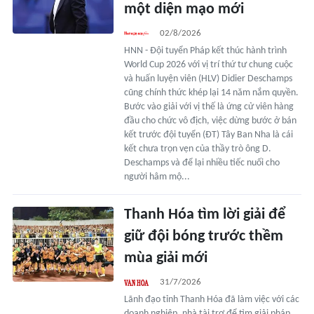
một diện mạo mới
02/8/2026
HNN - Đội tuyển Pháp kết thúc hành trình
World Cup 2026 với vị trí thứ tư chung cuộc
và huấn luyện viên (HLV) Didier Deschamps
cũng chính thức khép lại 14 năm nắm quyền.
Bước vào giải với vị thế là ứng cử viên hàng
đầu cho chức vô địch, việc dừng bước ở bán
kết trước đội tuyển (ĐT) Tây Ban Nha là cái
kết chưa trọn vẹn của thầy trò ông D.
Deschamps và để lại nhiều tiếc nuối cho
người hâm mộ...
Thanh Hóa tìm lời giải để
giữ đội bóng trước thềm
mùa giải mới
31/7/2026
Lãnh đạo tỉnh Thanh Hóa đã làm việc với các
doanh nghiệp, nhà tài trợ để tìm giải pháp