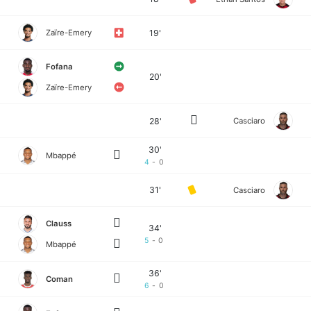
19'
Zaïre-Emery
Fofana
20'
Zaïre-Emery
28'
Casciaro
30'
Mbappé
4
-
0
31'
Casciaro
Clauss
34'
5
-
0
Mbappé
36'
Coman
6
-
0