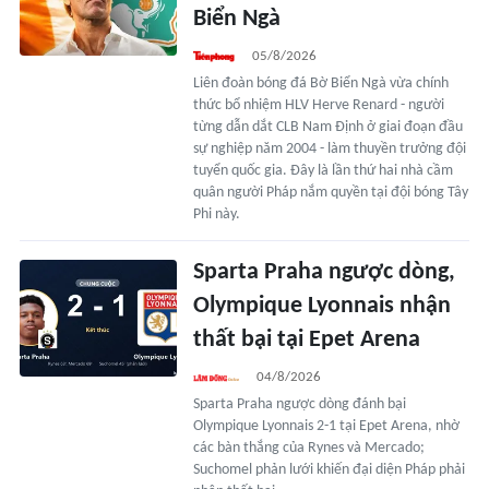
Biển Ngà
05/8/2026
Liên đoàn bóng đá Bờ Biển Ngà vừa chính
thức bổ nhiệm HLV Herve Renard - người
từng dẫn dắt CLB Nam Định ở giai đoạn đầu
sự nghiệp năm 2004 - làm thuyền trưởng đội
tuyển quốc gia. Đây là lần thứ hai nhà cầm
quân người Pháp nắm quyền tại đội bóng Tây
Phi này.
Sparta Praha ngược dòng,
Olympique Lyonnais nhận
thất bại tại Epet Arena
04/8/2026
Sparta Praha ngược dòng đánh bại
Olympique Lyonnais 2-1 tại Epet Arena, nhờ
các bàn thắng của Rynes và Mercado;
Suchomel phản lưới khiến đại diện Pháp phải