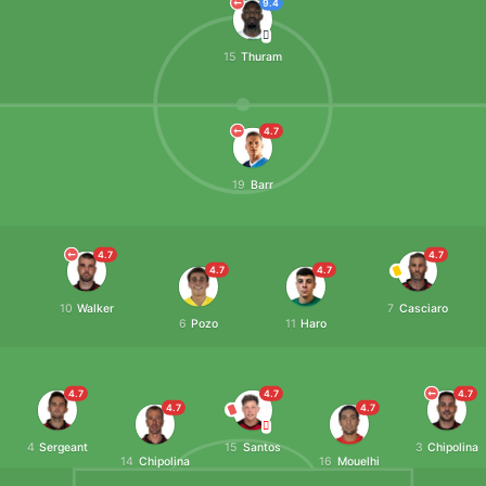
9.4
15
Thuram
4.7
19
Barr
4.7
4.7
4.7
4.7
10
Walker
7
Casciaro
6
Pozo
11
Haro
4.7
4.7
4.7
4.7
4.7
4
Sergeant
15
Santos
3
Chipolina
14
Chipolina
16
Mouelhi