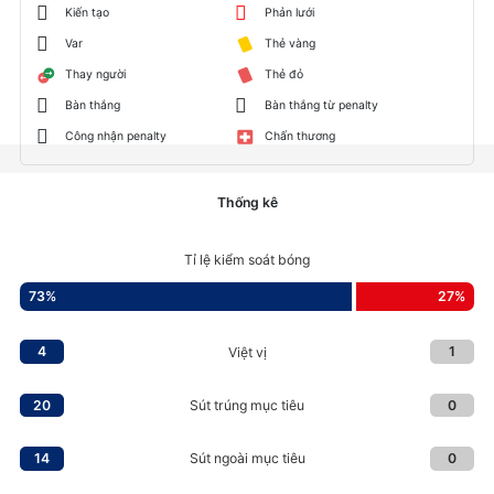
Kiến tạo
Phản lưới
Var
Thẻ vàng
Thay người
Thẻ đỏ
Bàn thắng
Bàn thắng từ penalty
Công nhận penalty
Chấn thương
Thống kê
Tỉ lệ kiểm soát bóng
73
%
27
%
4
1
Việt vị
20
0
Sút trúng mục tiêu
14
0
Sút ngoài mục tiêu