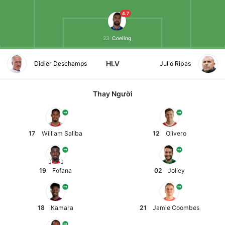
4.7
23
Coeling
HLV
Didier Deschamps
Julio Ribas
Thay Người
17
William Saliba
12
Olivero
19
Fofana
02
Jolley
18
Kamara
21
Jamie Coombes