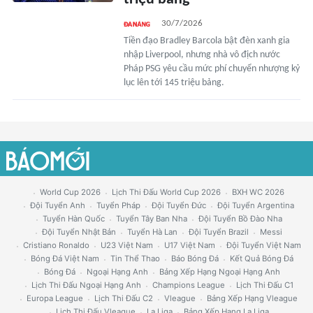
30/7/2026
Tiền đạo Bradley Barcola bật đèn xanh gia
nhập Liverpool, nhưng nhà vô địch nước
Pháp PSG yêu cầu mức phí chuyển nhượng kỷ
lục lên tới 145 triệu bảng.
World Cup 2026
Lịch Thi Đấu World Cup 2026
BXH WC 2026
Đội Tuyển Anh
Tuyển Pháp
Đội Tuyển Đức
Đội Tuyển Argentina
Tuyển Hàn Quốc
Tuyển Tây Ban Nha
Đội Tuyển Bồ Đào Nha
Đội Tuyển Nhật Bản
Tuyển Hà Lan
Đội Tuyển Brazil
Messi
Cristiano Ronaldo
U23 Việt Nam
U17 Việt Nam
Đội Tuyển Việt Nam
Bóng Đá Việt Nam
Tin Thể Thao
Báo Bóng Đá
Kết Quả Bóng Đá
Bóng Đá
Ngoại Hạng Anh
Bảng Xếp Hạng Ngoại Hạng Anh
Lịch Thi Đấu Ngoại Hạng Anh
Champions League
Lịch Thi Đấu C1
Europa League
Lịch Thi Đấu C2
Vleague
Bảng Xếp Hạng Vleague
Lịch Thi Đấu Vleague
La Liga
Bảng Xếp Hạng La Liga