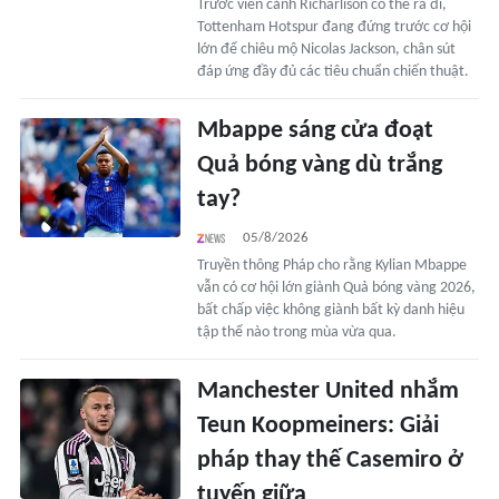
Trước viễn cảnh Richarlison có thể ra đi,
Tottenham Hotspur đang đứng trước cơ hội
lớn để chiêu mộ Nicolas Jackson, chân sút
đáp ứng đầy đủ các tiêu chuẩn chiến thuật.
Mbappe sáng cửa đoạt
Quả bóng vàng dù trắng
tay?
05/8/2026
Truyền thông Pháp cho rằng Kylian Mbappe
vẫn có cơ hội lớn giành Quả bóng vàng 2026,
bất chấp việc không giành bất kỳ danh hiệu
tập thể nào trong mùa vừa qua.
Manchester United nhắm
Teun Koopmeiners: Giải
pháp thay thế Casemiro ở
tuyến giữa