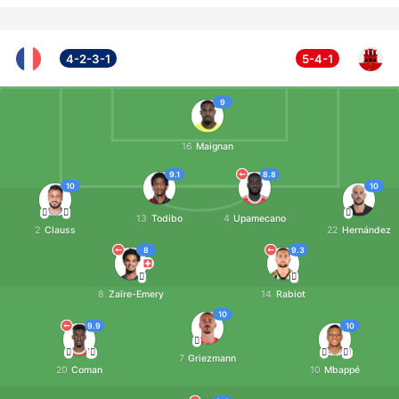
4-2-3-1
5-4-1
9
16
Maignan
9.1
8.8
10
10
13
Todibo
4
Upamecano
2
Clauss
22
Hernández
8
9.3
8
Zaïre-Emery
14
Rabiot
10
9.9
10
7
Griezmann
20
Coman
10
Mbappé