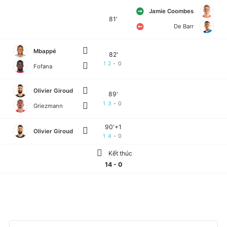
Jamie Coombes
81'
De Barr
Mbappé
82'
12
-
0
Fofana
Olivier Giroud
89'
13
-
0
Griezmann
90'+1
Olivier Giroud
14
-
0
Kết thúc
14 - 0