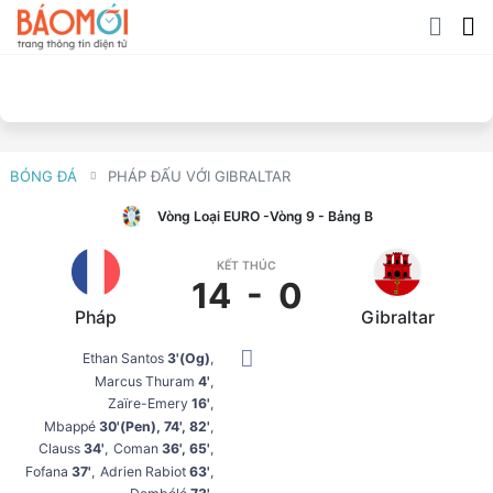
BÓNG ĐÁ
PHÁP ĐẤU VỚI GIBRALTAR
Vòng Loại EURO
-Vòng 9 - Bảng B
KẾT THÚC
14
-
0
Pháp
Gibraltar
Ethan Santos
3'(og)
Marcus Thuram
4'
Zaïre-Emery
16'
Mbappé
30'(pen), 74', 82'
Clauss
34'
Coman
36', 65'
Fofana
37'
Adrien Rabiot
63'