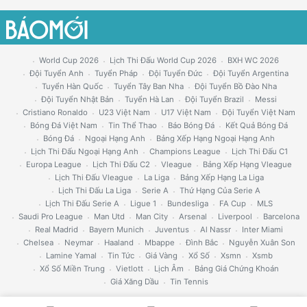
World Cup 2026
Lịch Thi Đấu World Cup 2026
BXH WC 2026
Đội Tuyển Anh
Tuyển Pháp
Đội Tuyển Đức
Đội Tuyển Argentina
Tuyển Hàn Quốc
Tuyển Tây Ban Nha
Đội Tuyển Bồ Đào Nha
Đội Tuyển Nhật Bản
Tuyển Hà Lan
Đội Tuyển Brazil
Messi
Cristiano Ronaldo
U23 Việt Nam
U17 Việt Nam
Đội Tuyển Việt Nam
Bóng Đá Việt Nam
Tin Thể Thao
Báo Bóng Đá
Kết Quả Bóng Đá
Bóng Đá
Ngoại Hạng Anh
Bảng Xếp Hạng Ngoại Hạng Anh
Lịch Thi Đấu Ngoại Hạng Anh
Champions League
Lịch Thi Đấu C1
Europa League
Lịch Thi Đấu C2
Vleague
Bảng Xếp Hạng Vleague
Lịch Thi Đấu Vleague
La Liga
Bảng Xếp Hạng La Liga
Lịch Thi Đấu La Liga
Serie A
Thứ Hạng Của Serie A
Lịch Thi Đấu Serie A
Ligue 1
Bundesliga
FA Cup
MLS
Saudi Pro League
Man Utd
Man City
Arsenal
Liverpool
Barcelona
Real Madrid
Bayern Munich
Juventus
Al Nassr
Inter Miami
Chelsea
Neymar
Haaland
Mbappe
Đình Bắc
Nguyễn Xuân Son
Lamine Yamal
Tin Tức
Giá Vàng
Xổ Số
Xsmn
Xsmb
Xổ Số Miền Trung
Vietlott
Lịch Âm
Bảng Giá Chứng Khoán
Giá Xăng Dầu
Tin Tennis