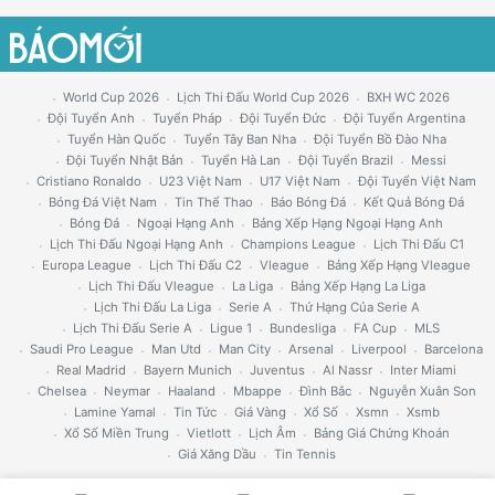
World Cup 2026
Lịch Thi Đấu World Cup 2026
BXH WC 2026
Đội Tuyển Anh
Tuyển Pháp
Đội Tuyển Đức
Đội Tuyển Argentina
Tuyển Hàn Quốc
Tuyển Tây Ban Nha
Đội Tuyển Bồ Đào Nha
Đội Tuyển Nhật Bản
Tuyển Hà Lan
Đội Tuyển Brazil
Messi
Cristiano Ronaldo
U23 Việt Nam
U17 Việt Nam
Đội Tuyển Việt Nam
Bóng Đá Việt Nam
Tin Thể Thao
Báo Bóng Đá
Kết Quả Bóng Đá
Bóng Đá
Ngoại Hạng Anh
Bảng Xếp Hạng Ngoại Hạng Anh
Lịch Thi Đấu Ngoại Hạng Anh
Champions League
Lịch Thi Đấu C1
Europa League
Lịch Thi Đấu C2
Vleague
Bảng Xếp Hạng Vleague
Lịch Thi Đấu Vleague
La Liga
Bảng Xếp Hạng La Liga
Lịch Thi Đấu La Liga
Serie A
Thứ Hạng Của Serie A
Lịch Thi Đấu Serie A
Ligue 1
Bundesliga
FA Cup
MLS
Saudi Pro League
Man Utd
Man City
Arsenal
Liverpool
Barcelona
Real Madrid
Bayern Munich
Juventus
Al Nassr
Inter Miami
Chelsea
Neymar
Haaland
Mbappe
Đình Bắc
Nguyễn Xuân Son
Lamine Yamal
Tin Tức
Giá Vàng
Xổ Số
Xsmn
Xsmb
Xổ Số Miền Trung
Vietlott
Lịch Âm
Bảng Giá Chứng Khoán
Giá Xăng Dầu
Tin Tennis