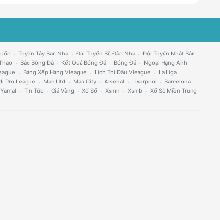
Quốc
Tuyển Tây Ban Nha
Đội Tuyển Bồ Đào Nha
Đội Tuyển Nhật Bản
 Thao
Báo Bóng Đá
Kết Quả Bóng Đá
Bóng Đá
Ngoại Hạng Anh
eague
Bảng Xếp Hạng Vleague
Lịch Thi Đấu Vleague
La Liga
di Pro League
Man Utd
Man City
Arsenal
Liverpool
Barcelona
 Yamal
Tin Tức
Giá Vàng
Xổ Số
Xsmn
Xsmb
Xổ Số Miền Trung