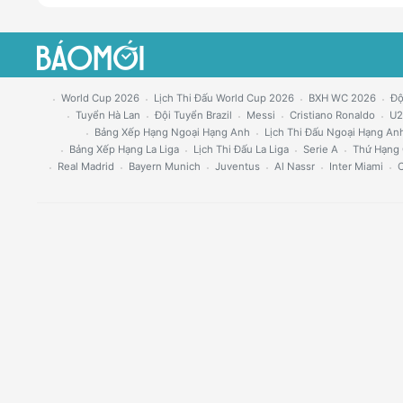
World Cup 2026
Lịch Thi Đấu World Cup 2026
BXH WC 2026
Độ
Tuyển Hà Lan
Đội Tuyển Brazil
Messi
Cristiano Ronaldo
U2
Bảng Xếp Hạng Ngoại Hạng Anh
Lịch Thi Đấu Ngoại Hạng An
Bảng Xếp Hạng La Liga
Lịch Thi Đấu La Liga
Serie A
Thứ Hạng 
Real Madrid
Bayern Munich
Juventus
Al Nassr
Inter Miami
C