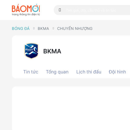
BÓNG ĐÁ
BKMA
CHUYỂN NHƯỢNG
BKMA
Tin tức
Tổng quan
Lịch thi đấu
Đội hình