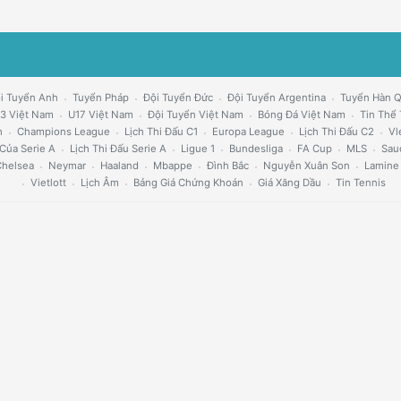
i Tuyển Anh
Tuyển Pháp
Đội Tuyển Đức
Đội Tuyển Argentina
Tuyển Hàn 
3 Việt Nam
U17 Việt Nam
Đội Tuyển Việt Nam
Bóng Đá Việt Nam
Tin Thể
h
Champions League
Lịch Thi Đấu C1
Europa League
Lịch Thi Đấu C2
Vl
Của Serie A
Lịch Thi Đấu Serie A
Ligue 1
Bundesliga
FA Cup
MLS
Sau
helsea
Neymar
Haaland
Mbappe
Đình Bắc
Nguyễn Xuân Son
Lamine
Vietlott
Lịch Âm
Bảng Giá Chứng Khoán
Giá Xăng Dầu
Tin Tennis