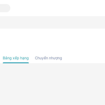
Bảng xếp hạng
Chuyển nhượng