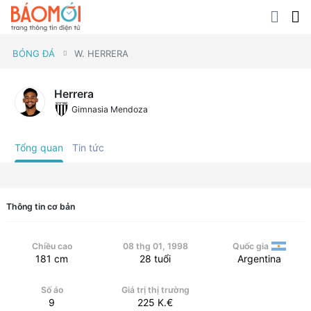
BÓNG ĐÁ
W. HERRERA
Herrera
Gimnasia Mendoza
Tổng quan
Tin tức
Thông tin cơ bản
Chiều cao
08 thg 01, 1998
Quốc gia
181
cm
28
tuổi
Argentina
Số áo
Giá trị thị trường
9
225
K.€