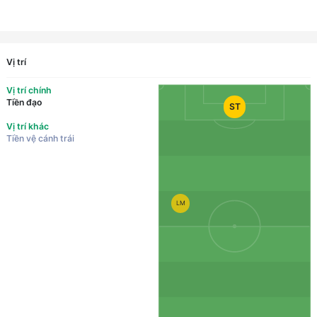
Vị trí
Vị trí chính
Tiền đạo
ST
Vị trí khác
Tiền vệ cánh trái
LM