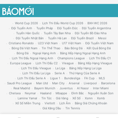
World Cup 2026
Lịch Thi Đấu World Cup 2026
BXH WC 2026
Đội Tuyển Anh
Tuyển Pháp
Đội Tuyển Đức
Đội Tuyển Argentina
Tuyển Hàn Quốc
Tuyển Tây Ban Nha
Đội Tuyển Bồ Đào Nha
Đội Tuyển Nhật Bản
Tuyển Hà Lan
Đội Tuyển Brazil
Messi
Cristiano Ronaldo
U23 Việt Nam
U17 Việt Nam
Đội Tuyển Việt Nam
Bóng Đá Việt Nam
Tin Thể Thao
Báo Bóng Đá
Kết Quả Bóng Đá
Bóng Đá
Ngoại Hạng Anh
Bảng Xếp Hạng Ngoại Hạng Anh
Lịch Thi Đấu Ngoại Hạng Anh
Champions League
Lịch Thi Đấu C1
Europa League
Lịch Thi Đấu C2
Vleague
Bảng Xếp Hạng Vleague
Lịch Thi Đấu Vleague
La Liga
Bảng Xếp Hạng La Liga
Lịch Thi Đấu La Liga
Serie A
Thứ Hạng Của Serie A
Lịch Thi Đấu Serie A
Ligue 1
Bundesliga
FA Cup
MLS
Saudi Pro League
Man Utd
Man City
Arsenal
Liverpool
Barcelona
Real Madrid
Bayern Munich
Juventus
Al Nassr
Inter Miami
Chelsea
Neymar
Haaland
Mbappe
Đình Bắc
Nguyễn Xuân Son
Lamine Yamal
Tin Tức
Giá Vàng
Xổ Số
Xsmn
Xsmb
Xổ Số Miền Trung
Vietlott
Lịch Âm
Bảng Giá Chứng Khoán
Giá Xăng Dầu
Tin Tennis