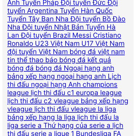
Anh
Tuyển Pháp
Đội tuyển Đức
Đội
tuyển Argentina
Tuyển Hàn Quốc
Tuyển Tây Ban Nha
Đội tuyển Bồ Đào
Nha
Đội tuyển Nhật Bản
Tuyển Hà
Lan
Đội tuyển Brazil
Messi
Cristiano
Ronaldo
U23 Việt Nam
U17 Việt Nam
đội tuyển Việt Nam
bóng đá việt nam
tin thể thao
báo bóng đá
kết quả
bóng đá
bóng đá
Ngoại hạng anh
bảng xếp hạng ngoại hạng anh
Lịch
thi đấu ngoại hạng Anh
champions
league
lịch thi đấu c1
europa league
lịch thi đấu c2
vleague
bảng xếp hạng
vleague
lịch thi đấu vleague
la liga
bảng xếp hạng la liga
lịch thi đấu la
liga
serie a
Thứ hạng của serie a
lịch
thi đấu serie a
ligue 1
Bundesliga
FA