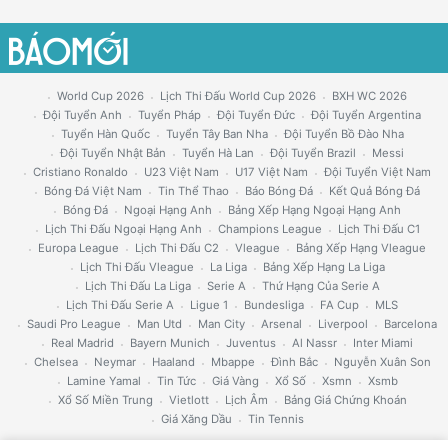
World Cup 2026
Lịch Thi Đấu World Cup 2026
BXH WC 2026
Đội Tuyển Anh
Tuyển Pháp
Đội Tuyển Đức
Đội Tuyển Argentina
Tuyển Hàn Quốc
Tuyển Tây Ban Nha
Đội Tuyển Bồ Đào Nha
Đội Tuyển Nhật Bản
Tuyển Hà Lan
Đội Tuyển Brazil
Messi
Cristiano Ronaldo
U23 Việt Nam
U17 Việt Nam
Đội Tuyển Việt Nam
Bóng Đá Việt Nam
Tin Thể Thao
Báo Bóng Đá
Kết Quả Bóng Đá
Bóng Đá
Ngoại Hạng Anh
Bảng Xếp Hạng Ngoại Hạng Anh
Lịch Thi Đấu Ngoại Hạng Anh
Champions League
Lịch Thi Đấu C1
Europa League
Lịch Thi Đấu C2
Vleague
Bảng Xếp Hạng Vleague
Lịch Thi Đấu Vleague
La Liga
Bảng Xếp Hạng La Liga
Lịch Thi Đấu La Liga
Serie A
Thứ Hạng Của Serie A
Lịch Thi Đấu Serie A
Ligue 1
Bundesliga
FA Cup
MLS
Saudi Pro League
Man Utd
Man City
Arsenal
Liverpool
Barcelona
Real Madrid
Bayern Munich
Juventus
Al Nassr
Inter Miami
Chelsea
Neymar
Haaland
Mbappe
Đình Bắc
Nguyễn Xuân Son
Lamine Yamal
Tin Tức
Giá Vàng
Xổ Số
Xsmn
Xsmb
Xổ Số Miền Trung
Vietlott
Lịch Âm
Bảng Giá Chứng Khoán
Giá Xăng Dầu
Tin Tennis